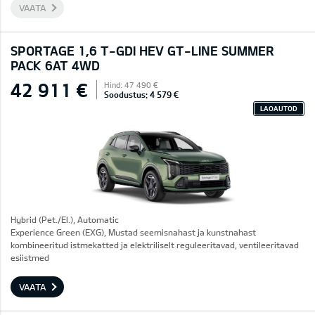
VAATA
SPORTAGE 1,6 T-GDI HEV GT-LINE SUMMER
PACK 6AT 4WD
42 911 €
Hind: 47 490 €
Soodustus: 4 579 €
LAOAUTOD
Hybrid (Pet./El.), Automatic
Experience Green (EXG), Mustad seemisnahast ja kunstnahast
kombineeritud istmekatted ja elektriliselt reguleeritavad, ventileeritavad
esiistmed
VAATA