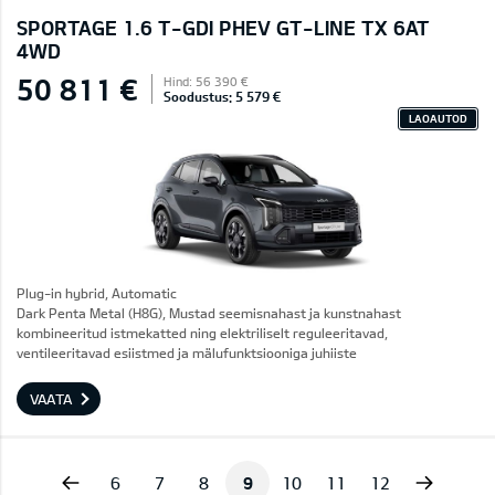
SPORTAGE 1.6 T-GDI PHEV GT-LINE TX 6AT
4WD
50 811 €
Hind: 56 390 €
Soodustus: 5 579 €
LAOAUTOD
Plug-in hybrid, Automatic
Dark Penta Metal (H8G), Mustad seemisnahast ja kunstnahast
kombineeritud istmekatted ning elektriliselt reguleeritavad,
ventileeritavad esiistmed ja mälufunktsiooniga juhiiste
VAATA
vious
Next
6
7
8
9
10
11
12