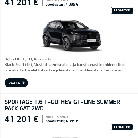
41 201 €
Soodustus: 4 389 €
LAOAUTOD
Hybrid (Pet./El.), Automatic
Black Pearl (1K), Mustad seemisnahast ja kunstnahast kombineeritud
istmekatted ja elektriliselt reguleeritavad, ventileeritavad esiistmed
VAATA
SPORTAGE 1,6 T-GDI HEV GT-LINE SUMMER
PACK 6AT 2WD
41 201 €
Hind: 45 590 €
Soodustus: 4 389 €
LAOAUTOD