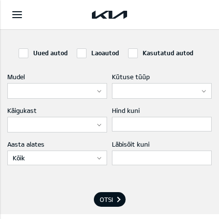
Uued autod
Laoautod
Kasutatud autod
Mudel
Kütuse tüüp
Käigukast
Hind kuni
Aasta alates
Läbisõit kuni
Kõik
OTSI