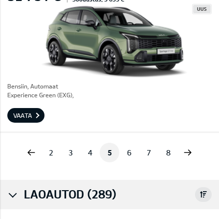
UUS
Bensiin, Automaat
Experience Green (EXG),
VAATA
vious
Next
2
3
4
5
6
7
8
LAOAUTOD (289)