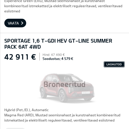
Experience Green (EXG), Mustad seemisnahast ja kunstnahast
kombineeritud istmekatted ja elektriliselt reguleeritavad, ventileeritavad
esiistmed
VAATA
SPORTAGE 1,6 T-GDI HEV GT-LINE SUMMER
PACK 6AT 4WD
42 911 €
Hind: 47 490 €
Soodustus: 4 579 €
LAOAUTOD
Broneeritud
Hybrid (Pet./El.), Automatic
Magma Red (ARD), Mustad seemisnahast ja kunstnahast kombineeritud
istmekatted ja elektriliselt reguleeritavad, ventileeritavad esiistmed