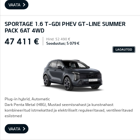
VAATA
SPORTAGE 1.6 T-GDI PHEV GT-LINE SUMMER
PACK 6AT 4WD
47 411 €
Hind: 52 490 €
Soodustus: 5 079 €
LAOAUTOD
Plug-in hybrid, Automatic
Dark Penta Metal (H8G), Mustad seemisnahast ja kunstnahast
kombineeritud istmekatted ja elektriliselt reguleeritavad, ventileeritavad
esiistmed
VAATA