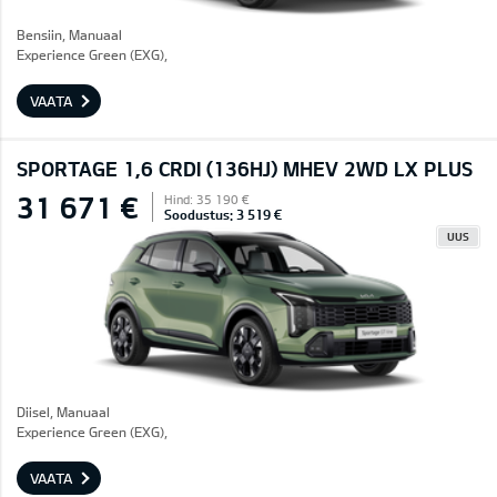
Bensiin, Manuaal
Experience Green (EXG),
VAATA
SPORTAGE 1,6 CRDI (136HJ) MHEV 2WD LX PLUS
31 671 €
Hind: 35 190 €
Soodustus: 3 519 €
UUS
Diisel, Manuaal
Experience Green (EXG),
VAATA