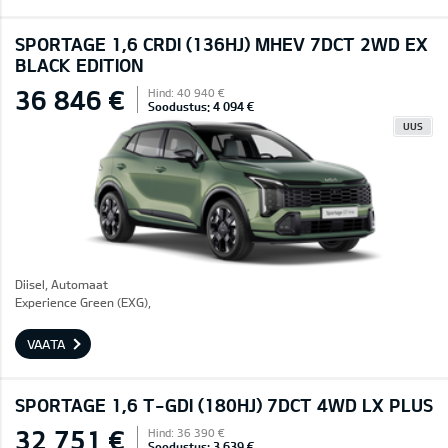
SPORTAGE 1,6 CRDI (136HJ) MHEV 7DCT 2WD EX
BLACK EDITION
36 846 €
Hind: 40 940 €
Soodustus: 4 094 €
UUS
Diisel, Automaat
Experience Green (EXG),
VAATA
SPORTAGE 1,6 T-GDI (180HJ) 7DCT 4WD LX PLUS
32 751 €
Hind: 36 390 €
Soodustus: 3 639 €