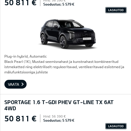
50 811 €
Hind: 56 390 €
Soodustus: 5 579 €
LAOAUTOD
Plug-in hybrid, Automatic
Black Pearl (1K), Mustad seemisnahast ja kunstnahast kombineeritud
istmekatted ning elektriliselt reguleeritavad, ventileeritavad esiistmed ja
mälufunktsiooniga juhiiste
VAATA
SPORTAGE 1.6 T-GDI PHEV GT-LINE TX 6AT
4WD
50 811 €
Hind: 56 390 €
Soodustus: 5 579 €
LAOAUTOD