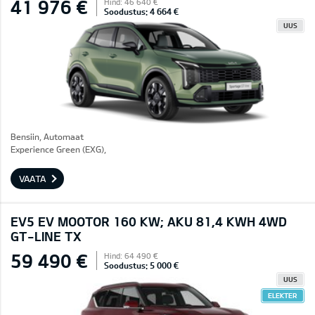
41 976 €
Hind: 46 640 €
Soodustus: 4 664 €
UUS
Bensiin, Automaat
Experience Green (EXG),
VAATA
EV5 EV MOOTOR 160 KW; AKU 81,4 KWH 4WD
GT-LINE TX
59 490 €
Hind: 64 490 €
Soodustus: 5 000 €
UUS
ELEKTER