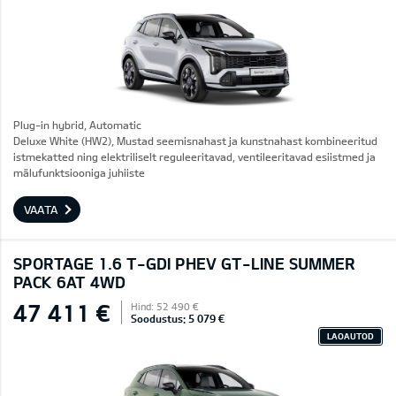
Plug-in hybrid, Automatic
Deluxe White (HW2), Mustad seemisnahast ja kunstnahast kombineeritud
istmekatted ning elektriliselt reguleeritavad, ventileeritavad esiistmed ja
mälufunktsiooniga juhiiste
VAATA
SPORTAGE 1.6 T-GDI PHEV GT-LINE SUMMER
PACK 6AT 4WD
47 411 €
Hind: 52 490 €
Soodustus: 5 079 €
LAOAUTOD