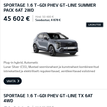
SPORTAGE 1.6 T-GDI PHEV GT-LINE SUMMER
PACK 6AT 2WD
45 602 €
Hind: 50 480 €
Soodustus: 4 878 €
LAOAUTOD
Plug-in hybrid, Automatic
Lunar Silver (CSS), Mustad seemisnahast ja kunstnahast kombineeritud
istmekatted ja elektriliselt reguleeritavad, ventileeritavad esiistmed
VAATA
SPORTAGE 1.6 T-GDI PHEV GT-LINE TX 6AT
4WD