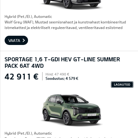
Hybrid (Pet./El.), Automatic
Wolf Grey (WAF), Mustad seemisnahast ja kunstnahast kombineeritud
istmekatted ja elektriliselt reguleeritavad, ventileeritavad esiistmed
VAATA
SPORTAGE 1,6 T-GDI HEV GT-LINE SUMMER
PACK 6AT 4WD
42 911 €
Hind: 47 490 €
Soodustus: 4 579 €
LAOAUTOD
Hybrid (Pet./El.), Automatic