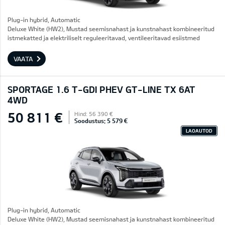
Plug-in hybrid, Automatic
Deluxe White (HW2), Mustad seemisnahast ja kunstnahast kombineeritud
istmekatted ja elektriliselt reguleeritavad, ventileeritavad esiistmed
VAATA
SPORTAGE 1.6 T-GDI PHEV GT-LINE TX 6AT
4WD
50 811 €
Hind: 56 390 €
Soodustus: 5 579 €
LAOAUTOD
Plug-in hybrid, Automatic
Deluxe White (HW2), Mustad seemisnahast ja kunstnahast kombineeritud