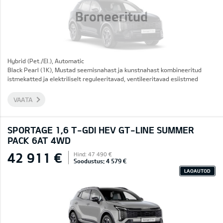
Broneeritud
Hybrid (Pet./El.), Automatic
Black Pearl (1K), Mustad seemisnahast ja kunstnahast kombineeritud
istmekatted ja elektriliselt reguleeritavad, ventileeritavad esiistmed
VAATA
SPORTAGE 1,6 T-GDI HEV GT-LINE SUMMER
PACK 6AT 4WD
42 911 €
Hind: 47 490 €
Soodustus: 4 579 €
LAOAUTOD