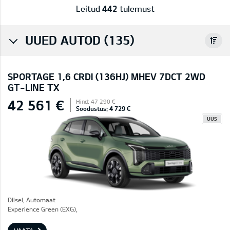
Leitud
442
tulemust
UUED AUTOD (135)
SPORTAGE 1,6 CRDI (136HJ) MHEV 7DCT 2WD
GT-LINE TX
42 561 €
Hind: 47 290 €
Soodustus: 4 729 €
UUS
Diisel, Automaat
Experience Green (EXG),