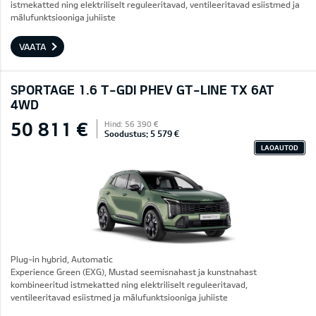
istmekatted ning elektriliselt reguleeritavad, ventileeritavad esiistmed ja
mälufunktsiooniga juhiiste
VAATA
SPORTAGE 1.6 T-GDI PHEV GT-LINE TX 6AT
4WD
50 811 €
Hind: 56 390 €
Soodustus: 5 579 €
LAOAUTOD
Plug-in hybrid, Automatic
Experience Green (EXG), Mustad seemisnahast ja kunstnahast
kombineeritud istmekatted ning elektriliselt reguleeritavad,
ventileeritavad esiistmed ja mälufunktsiooniga juhiiste