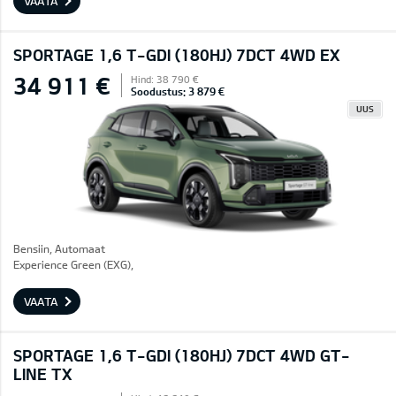
VAATA
SPORTAGE 1,6 T-GDI (180HJ) 7DCT 4WD EX
34 911 €
Hind: 38 790 €
Soodustus: 3 879 €
UUS
Bensiin, Automaat
Experience Green (EXG),
VAATA
SPORTAGE 1,6 T-GDI (180HJ) 7DCT 4WD GT-
LINE TX