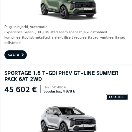
Plug-in hybrid, Automatic
Experience Green (EXG), Mustad seemisnahast ja kunstnahast
kombineeritud istmekatted ja elektriliselt reguleeritavad, ventileeritavad
esiistmed
VAATA
SPORTAGE 1.6 T-GDI PHEV GT-LINE SUMMER
PACK 6AT 2WD
45 602 €
Hind: 50 480 €
Soodustus: 4 878 €
LAOAUTOD