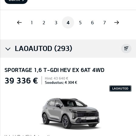
vious
Next
1
2
3
4
5
6
7
LAOAUTOD (293)
SPORTAGE 1,6 T-GDI HEV EX 6AT 4WD
39 336 €
Hind: 43 640 €
Soodustus: 4 304 €
LAOAUTOD