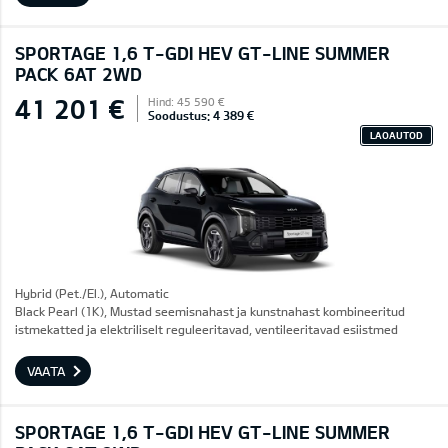
SPORTAGE 1,6 T-GDI HEV GT-LINE SUMMER
PACK 6AT 2WD
41 201 €
Hind: 45 590 €
Soodustus: 4 389 €
LAOAUTOD
Hybrid (Pet./El.), Automatic
Black Pearl (1K), Mustad seemisnahast ja kunstnahast kombineeritud
istmekatted ja elektriliselt reguleeritavad, ventileeritavad esiistmed
VAATA
SPORTAGE 1,6 T-GDI HEV GT-LINE SUMMER