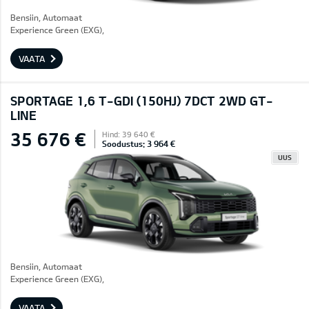
Bensiin, Automaat
Experience Green (EXG),
VAATA
SPORTAGE 1,6 T-GDI (150HJ) 7DCT 2WD GT-
LINE
35 676 €
Hind: 39 640 €
Soodustus: 3 964 €
UUS
Bensiin, Automaat
Experience Green (EXG),
VAATA