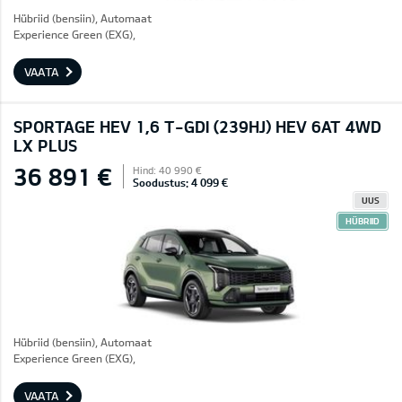
Hübriid (bensiin), Automaat
Experience Green (EXG),
VAATA
SPORTAGE HEV 1,6 T-GDI (239HJ) HEV 6AT 4WD
LX PLUS
36 891 €
Hind: 40 990 €
Soodustus: 4 099 €
UUS
HÜBRIID
Hübriid (bensiin), Automaat
Experience Green (EXG),
VAATA