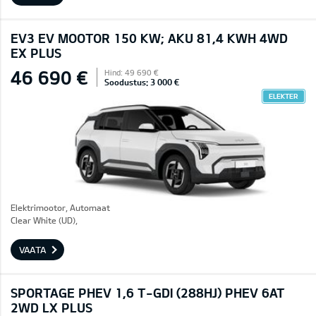
EV3 EV MOOTOR 150 KW; AKU 81,4 KWH 4WD
EX PLUS
46 690 €
Hind: 49 690 €
Soodustus: 3 000 €
ELEKTER
Elektrimootor, Automaat
Clear White (UD),
VAATA
SPORTAGE PHEV 1,6 T-GDI (288HJ) PHEV 6AT
2WD LX PLUS