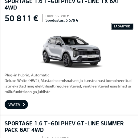
SPORTAGE 1.6 T-GDI PHEV GT-LINE TX 6AT
4WD
50 811 €
Hind: 56 390 €
Soodustus: 5 579 €
LAOAUTOD
Plug-in hybrid, Automatic
Deluxe White (HW2), Mustad seemisnahast ja kunstnahast kombineeritud
istmekatted ning elektriliselt reguleeritavad, ventileeritavad esiistmed ja
mälufunktsiooniga juhiiste
VAATA
SPORTAGE 1.6 T-GDI PHEV GT-LINE SUMMER
PACK 6AT 4WD