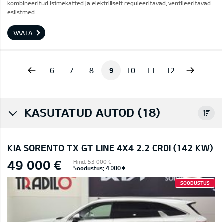
kombineeritud istmekatted ja elektriliselt reguleeritavad, ventileeritavad
esiistmed
VAATA
vious
Next
6
7
8
9
10
11
12
KASUTATUD AUTOD (18)
KIA SORENTO TX GT LINE 4X4 2.2 CRDI (142 KW)
49 000 €
Hind: 53 000 €
Soodustus: 4 000 €
SOODUSTUS