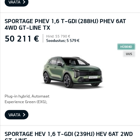
VAATA
SPORTAGE PHEV 1,6 T-GDI (288HJ) PHEV 6AT
4WD GT-LINE TX
50 211 €
Hind: 55 790 €
Soodustus: 5 579 €
HÜBRIID
UUS
Plug-in hybrid, Automaat
Experience Green (EXG),
VAATA
SPORTAGE HEV 1,6 T-GDI (239HJ) HEV 6AT 2WD