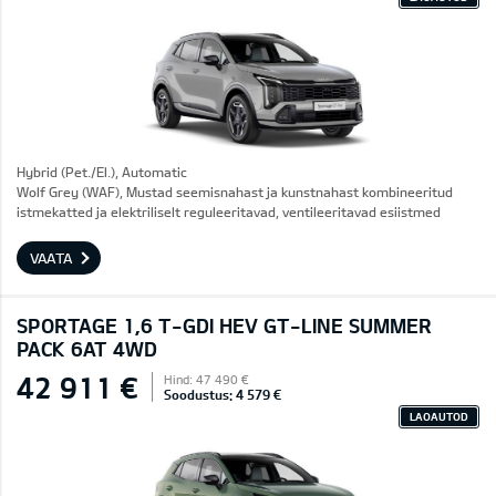
Hybrid (Pet./El.), Automatic
Wolf Grey (WAF), Mustad seemisnahast ja kunstnahast kombineeritud
istmekatted ja elektriliselt reguleeritavad, ventileeritavad esiistmed
VAATA
SPORTAGE 1,6 T-GDI HEV GT-LINE SUMMER
PACK 6AT 4WD
42 911 €
Hind: 47 490 €
Soodustus: 4 579 €
LAOAUTOD