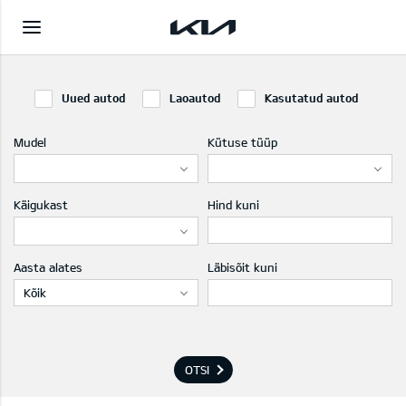
Uued autod
Laoautod
Kasutatud autod
Mudel
Kütuse tüüp
Käigukast
Hind kuni
Aasta alates
Läbisõit kuni
Kõik
OTSI