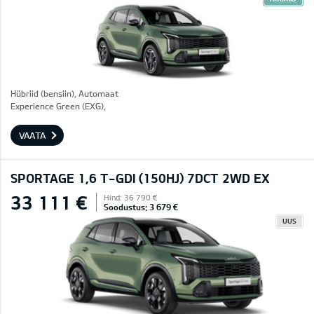
Hübriid (bensiin), Automaat
Experience Green (EXG),
VAATA
SPORTAGE 1,6 T-GDI (150HJ) 7DCT 2WD EX
33 111 €
Hind: 36 790 €
Soodustus: 3 679 €
UUS