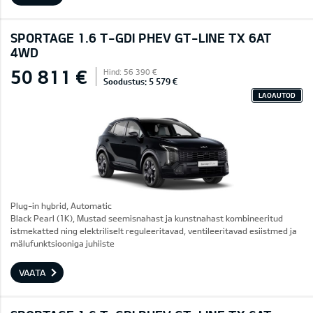
SPORTAGE 1.6 T-GDI PHEV GT-LINE TX 6AT
4WD
50 811 €
Hind: 56 390 €
Soodustus: 5 579 €
LAOAUTOD
Plug-in hybrid, Automatic
Black Pearl (1K), Mustad seemisnahast ja kunstnahast kombineeritud
istmekatted ning elektriliselt reguleeritavad, ventileeritavad esiistmed ja
mälufunktsiooniga juhiiste
VAATA