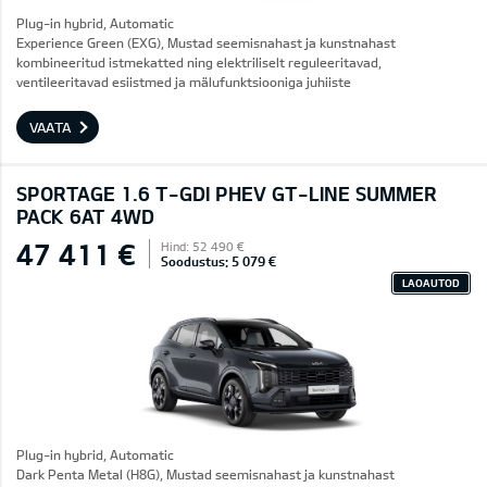
Plug-in hybrid, Automatic
Experience Green (EXG), Mustad seemisnahast ja kunstnahast
kombineeritud istmekatted ning elektriliselt reguleeritavad,
ventileeritavad esiistmed ja mälufunktsiooniga juhiiste
VAATA
SPORTAGE 1.6 T-GDI PHEV GT-LINE SUMMER
PACK 6AT 4WD
47 411 €
Hind: 52 490 €
Soodustus: 5 079 €
LAOAUTOD
Plug-in hybrid, Automatic
Dark Penta Metal (H8G), Mustad seemisnahast ja kunstnahast