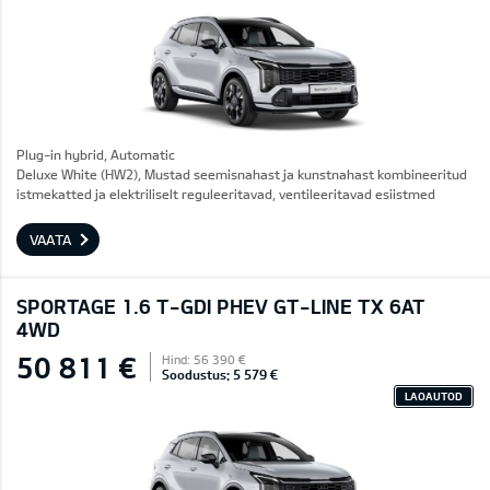
Plug-in hybrid, Automatic
Deluxe White (HW2), Mustad seemisnahast ja kunstnahast kombineeritud
istmekatted ja elektriliselt reguleeritavad, ventileeritavad esiistmed
VAATA
SPORTAGE 1.6 T-GDI PHEV GT-LINE TX 6AT
4WD
50 811 €
Hind: 56 390 €
Soodustus: 5 579 €
LAOAUTOD