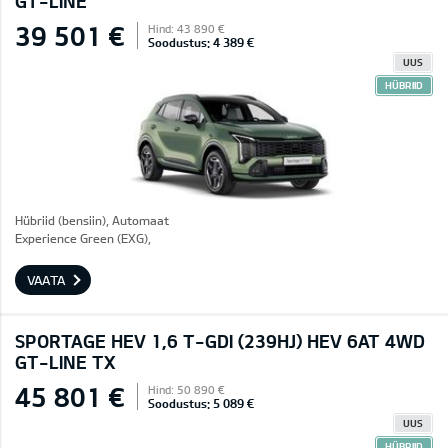
GT-LINE
39 501 €
Hind: 43 890 €
Soodustus: 4 389 €
UUS
HÜBRIID
Hübriid (bensiin), Automaat
Experience Green (EXG),
VAATA
SPORTAGE HEV 1,6 T-GDI (239HJ) HEV 6AT 4WD
GT-LINE TX
45 801 €
Hind: 50 890 €
Soodustus: 5 089 €
UUS
HÜBRIID