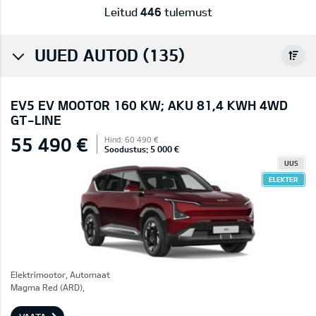
Leitud
446
tulemust
UUED AUTOD (135)
EV5 EV MOOTOR 160 KW; AKU 81,4 KWH 4WD
GT-LINE
55 490 €
Hind: 60 490 €
Soodustus: 5 000 €
UUS
ELEKTER
Elektrimootor, Automaat
Magma Red (ARD),