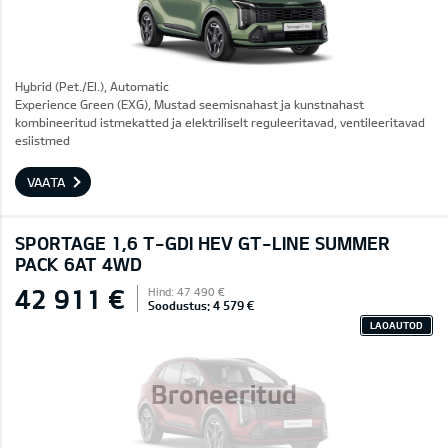
Hybrid (Pet./El.), Automatic
Experience Green (EXG), Mustad seemisnahast ja kunstnahast
kombineeritud istmekatted ja elektriliselt reguleeritavad, ventileeritavad
esiistmed
VAATA
SPORTAGE 1,6 T-GDI HEV GT-LINE SUMMER
PACK 6AT 4WD
42 911 €
Hind: 47 490 €
Soodustus: 4 579 €
LAOAUTOD
Broneeritud