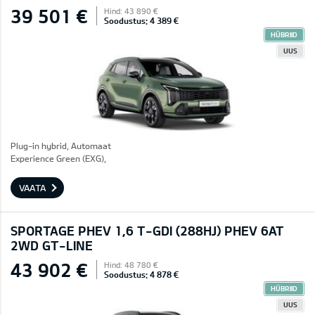
39 501 €
Hind: 43 890 €
Soodustus: 4 389 €
HÜBRIID
UUS
Plug-in hybrid, Automaat
Experience Green (EXG),
VAATA
SPORTAGE PHEV 1,6 T-GDI (288HJ) PHEV 6AT
2WD GT-LINE
43 902 €
Hind: 48 780 €
Soodustus: 4 878 €
HÜBRIID
UUS