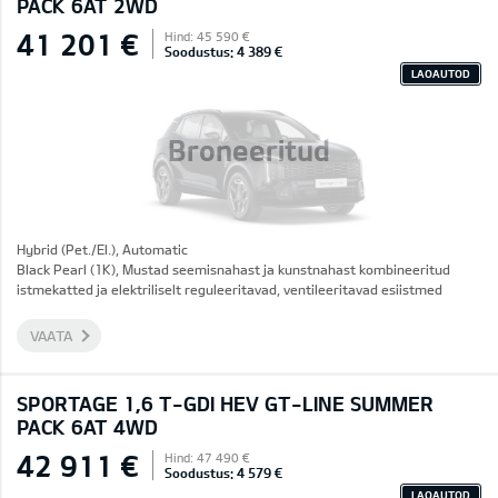
PACK 6AT 2WD
41 201 €
Hind: 45 590 €
Soodustus: 4 389 €
LAOAUTOD
Broneeritud
Hybrid (Pet./El.), Automatic
Black Pearl (1K), Mustad seemisnahast ja kunstnahast kombineeritud
istmekatted ja elektriliselt reguleeritavad, ventileeritavad esiistmed
VAATA
SPORTAGE 1,6 T-GDI HEV GT-LINE SUMMER
PACK 6AT 4WD
42 911 €
Hind: 47 490 €
Soodustus: 4 579 €
LAOAUTOD