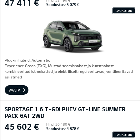
47 411 €
Hind: 52 490 €
Soodustus: 5 079 €
LAOAUTOD
Plug-in hybrid, Automatic
Experience Green (EXG), Mustad seemisnahast ja kunstnahast
kombineeritud istmekatted ja elektriliselt reguleeritavad, ventileeritavad
esiistmed
VAATA
SPORTAGE 1.6 T-GDI PHEV GT-LINE SUMMER
PACK 6AT 2WD
45 602 €
Hind: 50 480 €
Soodustus: 4 878 €
LAOAUTOD