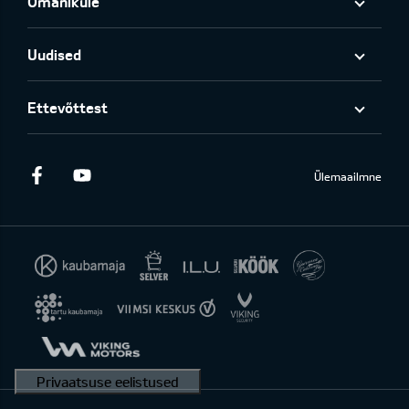
Omanikule
Uudised
Ettevõttest
Facebook
Youtube
Ülemaailmne