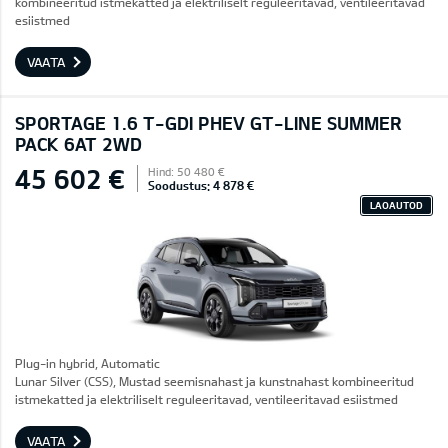
kombineeritud istmekatted ja elektriliselt reguleeritavad, ventileeritavad
esiistmed
VAATA
SPORTAGE 1.6 T-GDI PHEV GT-LINE SUMMER
PACK 6AT 2WD
45 602 €
Hind: 50 480 €
Soodustus: 4 878 €
LAOAUTOD
Plug-in hybrid, Automatic
Lunar Silver (CSS), Mustad seemisnahast ja kunstnahast kombineeritud
istmekatted ja elektriliselt reguleeritavad, ventileeritavad esiistmed
VAATA