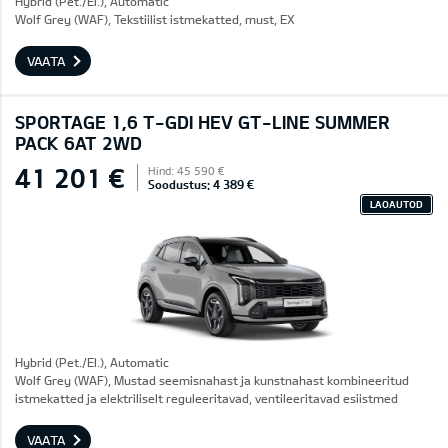
Hybrid (Pet./El.), Automatic
Wolf Grey (WAF), Tekstiilist istmekatted, must, EX
VAATA
SPORTAGE 1,6 T-GDI HEV GT-LINE SUMMER
PACK 6AT 2WD
41 201 €
Hind: 45 590 €
Soodustus: 4 389 €
LAOAUTOD
Hybrid (Pet./El.), Automatic
Wolf Grey (WAF), Mustad seemisnahast ja kunstnahast kombineeritud
istmekatted ja elektriliselt reguleeritavad, ventileeritavad esiistmed
VAATA