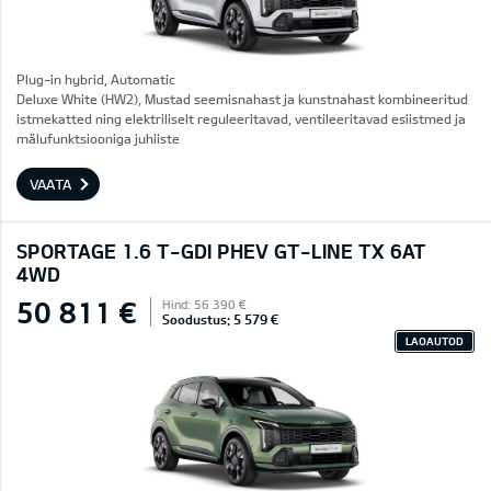
Plug-in hybrid, Automatic
Deluxe White (HW2), Mustad seemisnahast ja kunstnahast kombineeritud
istmekatted ning elektriliselt reguleeritavad, ventileeritavad esiistmed ja
mälufunktsiooniga juhiiste
VAATA
SPORTAGE 1.6 T-GDI PHEV GT-LINE TX 6AT
4WD
50 811 €
Hind: 56 390 €
Soodustus: 5 579 €
LAOAUTOD