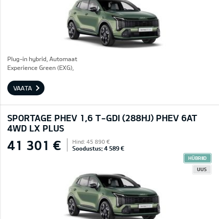
Plug-in hybrid, Automaat
Experience Green (EXG),
VAATA
SPORTAGE PHEV 1,6 T-GDI (288HJ) PHEV 6AT
4WD LX PLUS
41 301 €
Hind: 45 890 €
Soodustus: 4 589 €
HÜBRIID
UUS