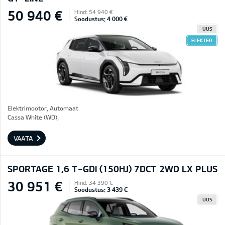
50 940 €
Hind: 54 940 €
Soodustus: 4 000 €
UUS
ELEKTER
Elektrimootor, Automaat
Cassa White (WD),
VAATA
SPORTAGE 1,6 T-GDI (150HJ) 7DCT 2WD LX PLUS
30 951 €
Hind: 34 390 €
Soodustus: 3 439 €
UUS