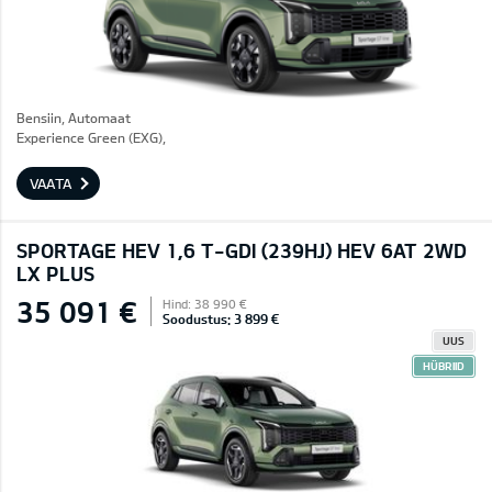
Bensiin, Automaat
Experience Green (EXG),
VAATA
SPORTAGE HEV 1,6 T-GDI (239HJ) HEV 6AT 2WD
LX PLUS
35 091 €
Hind: 38 990 €
Soodustus: 3 899 €
UUS
HÜBRIID