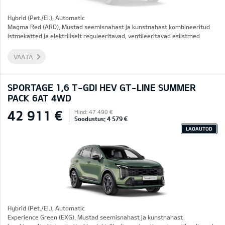
Hybrid (Pet./El.), Automatic
Magma Red (ARD), Mustad seemisnahast ja kunstnahast kombineeritud
istmekatted ja elektriliselt reguleeritavad, ventileeritavad esiistmed
VAATA
SPORTAGE 1,6 T-GDI HEV GT-LINE SUMMER
PACK 6AT 4WD
42 911 €
Hind: 47 490 €
Soodustus: 4 579 €
LAOAUTOD
Hybrid (Pet./El.), Automatic
Experience Green (EXG), Mustad seemisnahast ja kunstnahast