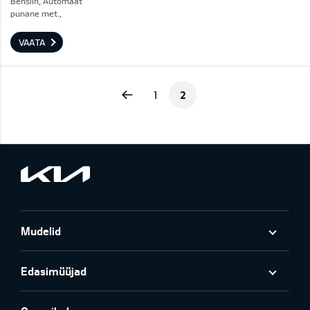
Bensiin, Automaat
punane met.,
VAATA
Previous
1
2
Mudelid
Edasimüüjad