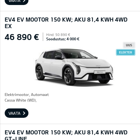
VAATA
EV4 EV MOOTOR 150 KW; AKU 81,4 KWH 4WD
EX
46 890 €
Hind: 50 890 €
Soodustus: 4 000 €
UUS
ELEKTER
Elektrimootor, Automaat
Cassa White (WD),
VAATA
EV4 EV MOOTOR 150 KW; AKU 81,4 KWH 4WD
GT-LINE