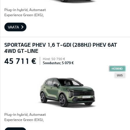
Plug-in hybrid, Automaat
Experience Green (EXG),
VAATA
SPORTAGE PHEV 1,6 T-GDI (288HJ) PHEV 6AT
4WD GT-LINE
45 711 €
Hind: 50 790 €
Soodustus: 5 079 €
HÜBRIID
UUS
Plug-in hybrid, Automaat
Experience Green (EXG),