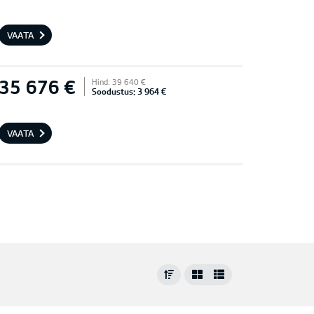
VAATA
35 676 €
Hind: 39 640 €
Soodustus: 3 964 €
VAATA