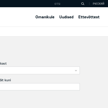
РУССКИЙ
Omanikule
Uudised
Ettevõttest
ukast
õit kuni