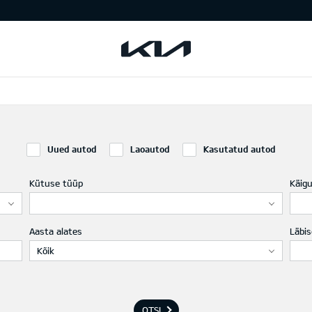
Uued autod
Laoautod
Kasutatud autod
Kütuse tüüp
Käig
Aasta alates
Läbis
Kõik
OTSI