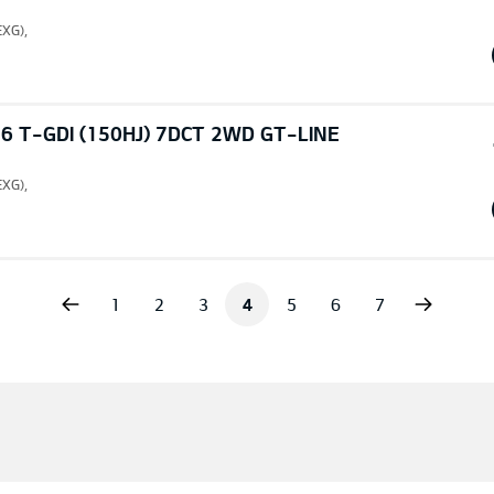
EXG),
6 T-GDI (150HJ) 7DCT 2WD GT-LINE
EXG),
vious
Next
1
2
3
4
5
6
7