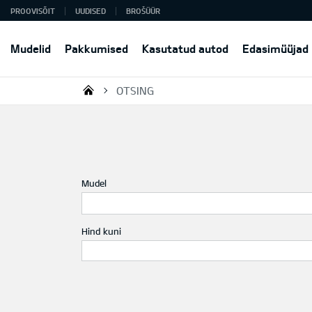
PROOVISÕIT
UUDISED
BROŠÜÜR
Mudelid
Pakkumised
Kasutatud autod
Edasimüüjad
OTSING
KIA AUTO AS
Mudel
Hind kuni