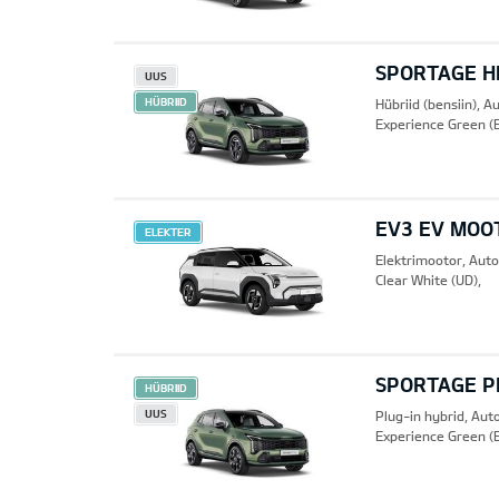
SPORTAGE HE
UUS
HÜBRIID
Hübriid (bensiin), 
Experience Green (
EV3 EV MOO
ELEKTER
Elektrimootor, Aut
Clear White (UD),
SPORTAGE PH
HÜBRIID
UUS
Plug-in hybrid, Au
Experience Green (