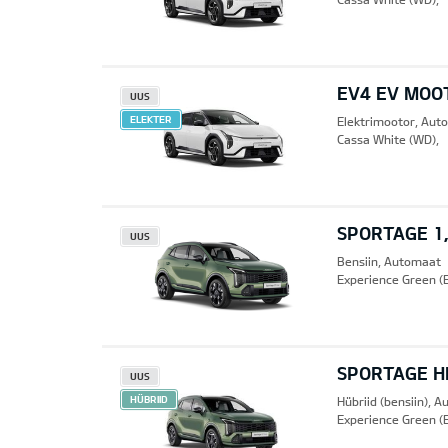
EV4 EV MOO
UUS
ELEKTER
Elektrimootor, Aut
Cassa White (WD),
SPORTAGE 1,
UUS
Bensiin, Automaat
Experience Green (
SPORTAGE HE
UUS
HÜBRIID
Hübriid (bensiin), 
Experience Green (