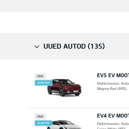
UUED AUTOD (135)
EV5 EV MOO
UUS
ELEKTER
Elektrimootor, Aut
Magma Red (ARD),
EV4 EV MOO
UUS
ELEKTER
Elektrimootor, Aut
Cassa White (WD),