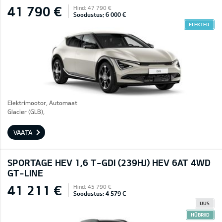
41 790 €
Hind: 47 790 €
Soodustus: 6 000 €
ELEKTER
Elektrimootor, Automaat
Glacier (GLB),
VAATA
SPORTAGE HEV 1,6 T-GDI (239HJ) HEV 6AT 4WD
GT-LINE
41 211 €
Hind: 45 790 €
Soodustus: 4 579 €
UUS
HÜBRIID