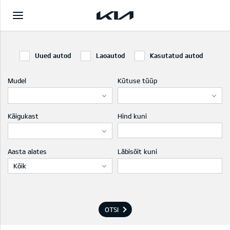
Uued autod
Laoautod
Kasutatud autod
Mudel
Kütuse tüüp
Käigukast
Hind kuni
Aasta alates
Läbisõit kuni
Kõik
OTSI