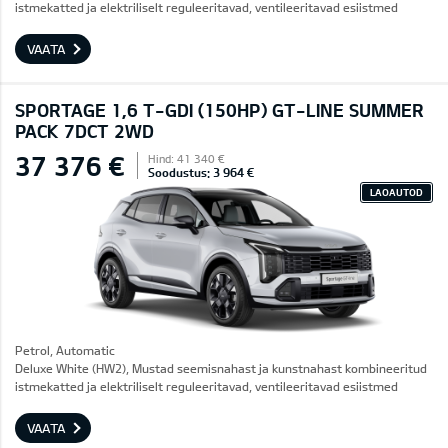
istmekatted ja elektriliselt reguleeritavad, ventileeritavad esiistmed
VAATA
SPORTAGE 1,6 T-GDI (150HP) GT-LINE SUMMER
PACK 7DCT 2WD
37 376 €
Hind: 41 340 €
Soodustus: 3 964 €
LAOAUTOD
Petrol, Automatic
Deluxe White (HW2), Mustad seemisnahast ja kunstnahast kombineeritud
istmekatted ja elektriliselt reguleeritavad, ventileeritavad esiistmed
VAATA