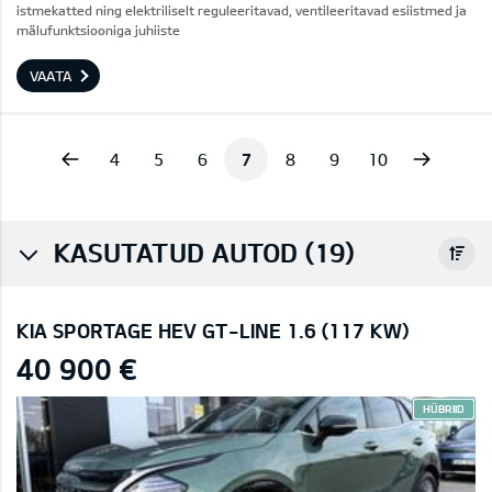
istmekatted ning elektriliselt reguleeritavad, ventileeritavad esiistmed ja
mälufunktsiooniga juhiiste
VAATA
vious
Next
4
5
6
7
8
9
10
KASUTATUD AUTOD (19)
KIA SPORTAGE HEV GT-LINE 1.6 (117 KW)
40 900 €
HÜBRIID