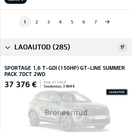
Next
1
2
3
4
5
6
7
LAOAUTOD (285)
SPORTAGE 1,6 T-GDI (150HP) GT-LINE SUMMER
PACK 7DCT 2WD
37 376 €
Hind: 41 340 €
Soodustus: 3 964 €
LAOAUTOD
Broneeritud