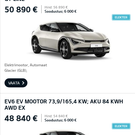
50 890 €
Hind: 56 890 €
Soodustus: 6 000 €
ELEKTER
Elektrimootor, Automaat
Glacier (GLB),
VAATA
EV6 EV MOOTOR 73,9/165,4 KW; AKU 84 KWH
AWD EX
48 840 €
Hind: 54 840 €
Soodustus: 6 000 €
ELEKTER