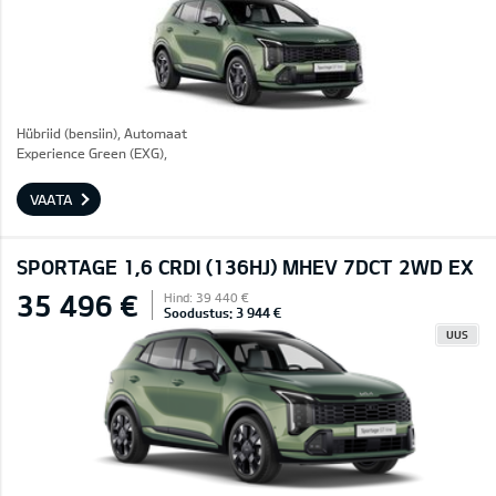
Hübriid (bensiin), Automaat
Experience Green (EXG),
VAATA
SPORTAGE 1,6 CRDI (136HJ) MHEV 7DCT 2WD EX
35 496 €
Hind: 39 440 €
Soodustus: 3 944 €
UUS