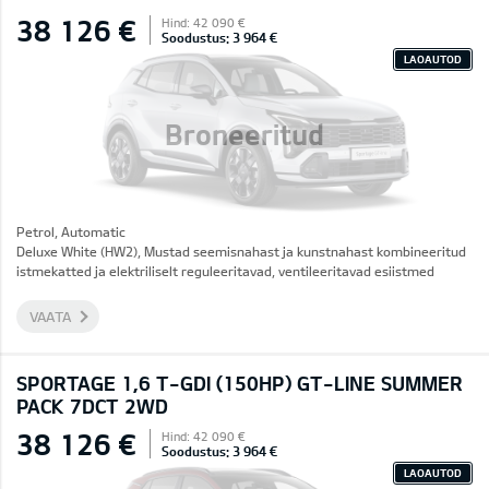
38 126 €
Hind: 42 090 €
Soodustus: 3 964 €
LAOAUTOD
Broneeritud
Petrol, Automatic
Deluxe White (HW2), Mustad seemisnahast ja kunstnahast kombineeritud
istmekatted ja elektriliselt reguleeritavad, ventileeritavad esiistmed
VAATA
SPORTAGE 1,6 T-GDI (150HP) GT-LINE SUMMER
PACK 7DCT 2WD
38 126 €
Hind: 42 090 €
Soodustus: 3 964 €
LAOAUTOD