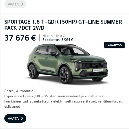
VAATA
SPORTAGE 1,6 T-GDI (150HP) GT-LINE SUMMER
PACK 7DCT 2WD
37 676 €
Hind: 41 640 €
Soodustus: 3 964 €
LAOAUTOD
Petrol, Automatic
Experience Green (EXG), Mustad seemisnahast ja kunstnahast
kombineeritud istmekatted ja elektriliselt reguleeritavad, ventileeritavad
esiistmed
VAATA