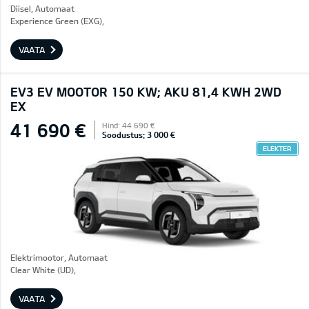
Diisel, Automaat
Experience Green (EXG),
VAATA
EV3 EV MOOTOR 150 KW; AKU 81,4 KWH 2WD
EX
41 690 €
Hind: 44 690 €
Soodustus: 3 000 €
ELEKTER
Elektrimootor, Automaat
Clear White (UD),
VAATA