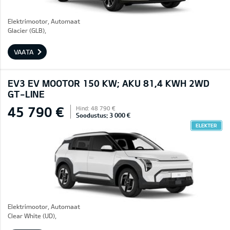
Elektrimootor, Automaat
Glacier (GLB),
VAATA
EV3 EV MOOTOR 150 KW; AKU 81,4 KWH 2WD
GT-LINE
45 790 €
Hind: 48 790 €
Soodustus: 3 000 €
ELEKTER
Elektrimootor, Automaat
Clear White (UD),