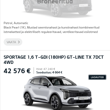
Broneeritud
Petrol, Automatic
Black Pearl (1K), Mustad seemisnahast ja kunstnahast kombineeritud
istmekatted ja elektriliselt reguleeritavad, ventileeritavad esiistmed
VAATA
SPORTAGE 1,6 T-GDI (180HP) GT-LINE TX 7DCT
4WD
42 576 €
Hind: 47 240 €
Soodustus: 4 664 €
LAOAUTOD