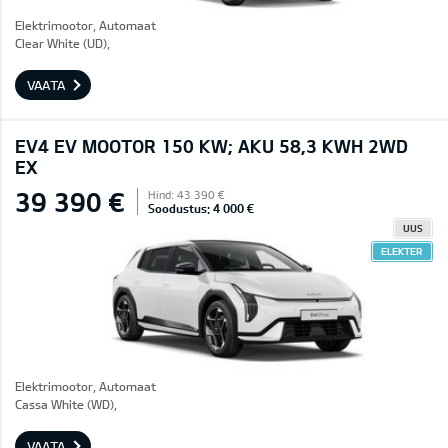
Elektrimootor, Automaat
Clear White (UD),
VAATA
EV4 EV MOOTOR 150 KW; AKU 58,3 KWH 2WD
EX
39 390 €
Hind: 43 390 €
Soodustus: 4 000 €
UUS
ELEKTER
Elektrimootor, Automaat
Cassa White (WD),
VAATA