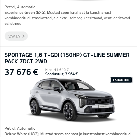
Petrol, Automatic
Experience Green (EXG), Mustad seemisnahast ja kunstnahast
kombineeritud istmekatted ja elektriliselt reguleeritavad, ventileeritavad
esiistmed
VAATA
SPORTAGE 1,6 T-GDI (150HP) GT-LINE SUMMER
PACK 7DCT 2WD
37 676 €
Hind: 41 640 €
Soodustus: 3 964 €
LAOAUTOD
Petrol, Automatic
Deluxe White (HW2), Mustad seemisnahast ja kunstnahast kombineeritud