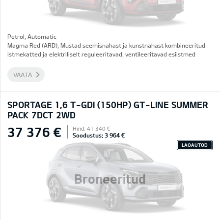
Petrol, Automatic
Magma Red (ARD), Mustad seemisnahast ja kunstnahast kombineeritud
istmekatted ja elektriliselt reguleeritavad, ventileeritavad esiistmed
VAATA
SPORTAGE 1,6 T-GDI (150HP) GT-LINE SUMMER
PACK 7DCT 2WD
37 376 €
Hind: 41 340 €
Soodustus: 3 964 €
LAOAUTOD
Broneeritud