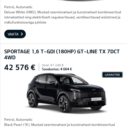
Petrol, Automatic
Deluxe White (HW2), Mustad seemisnahast ja kunstnahast kombineeritud
istmekatted ning elektriliselt reguleeritavad, ventileeritavad esiistmed ja
mälufunktsiooniga juhiiste
VAATA
SPORTAGE 1,6 T-GDI (180HP) GT-LINE TX 7DCT
4WD
42 576 €
Hind: 47 240 €
Soodustus: 4 664 €
LAOAUTOD
Petrol, Automatic
Black Pearl (1K), Mustad seemisnahast ja kunstnahast kombineeritud