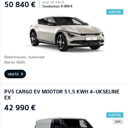
50 840 €
Hind: 56 840 €
Soodustus: 6 000 €
ELEKTER
Elektrimootor, Automaat
Glacier (GLB),
VAATA
PV5 CARGO EV MOOTOR 51,5 KWH 4-UKSELINE
EX
42 990 €
ELEKTER
UUS