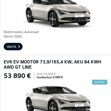
Elektrimootor, Automaat
Glacier (GLB),
VAATA
EV6 EV MOOTOR 73,9/165,4 KW; AKU 84 KWH
AWD GT LINE
53 890 €
Hind: 59 890 €
Soodustus: 6 000 €
ELEKTER