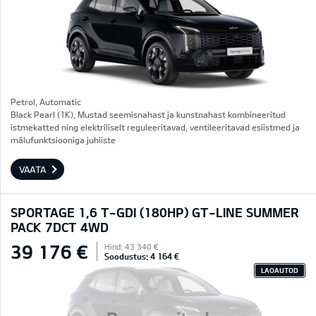
Petrol, Automatic
Black Pearl (1K), Mustad seemisnahast ja kunstnahast kombineeritud
istmekatted ning elektriliselt reguleeritavad, ventileeritavad esiistmed ja
mälufunktsiooniga juhiiste
VAATA
SPORTAGE 1,6 T-GDI (180HP) GT-LINE SUMMER
PACK 7DCT 4WD
39 176 €
Hind: 43 340 €
Soodustus: 4 164 €
LAOAUTOD