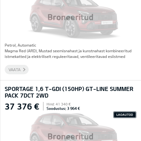
Broneeritud
Petrol, Automatic
Magma Red (ARD), Mustad seemisnahast ja kunstnahast kombineeritud
istmekatted ja elektriliselt reguleeritavad, ventileeritavad esiistmed
VAATA
SPORTAGE 1,6 T-GDI (150HP) GT-LINE SUMMER
PACK 7DCT 2WD
37 376 €
Hind: 41 340 €
Soodustus: 3 964 €
LAOAUTOD
Broneeritud