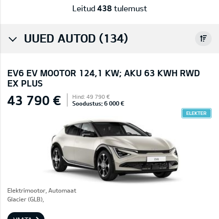
Leitud
438
tulemust
UUED AUTOD (134)
EV6 EV MOOTOR 124,1 KW; AKU 63 KWH RWD
EX PLUS
43 790 €
Hind: 49 790 €
Soodustus: 6 000 €
ELEKTER
Elektrimootor, Automaat
Glacier (GLB),