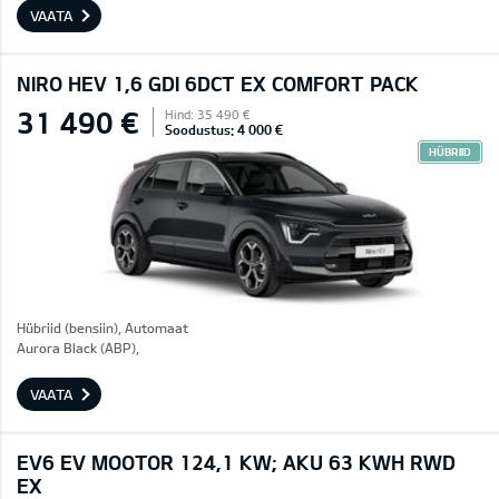
VAATA
NIRO HEV 1,6 GDI 6DCT EX COMFORT PACK
31 490 €
Hind: 35 490 €
Soodustus: 4 000 €
HÜBRIID
Hübriid (bensiin), Automaat
Aurora Black (ABP),
VAATA
EV6 EV MOOTOR 124,1 KW; AKU 63 KWH RWD
EX