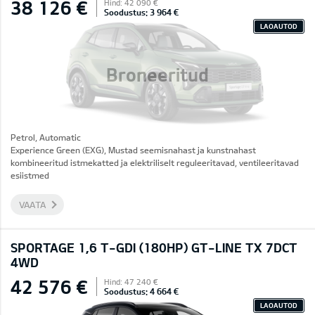
38 126 €
Hind: 42 090 €
Soodustus: 3 964 €
LAOAUTOD
Broneeritud
Petrol, Automatic
Experience Green (EXG), Mustad seemisnahast ja kunstnahast
kombineeritud istmekatted ja elektriliselt reguleeritavad, ventileeritavad
esiistmed
VAATA
SPORTAGE 1,6 T-GDI (180HP) GT-LINE TX 7DCT
4WD
42 576 €
Hind: 47 240 €
Soodustus: 4 664 €
LAOAUTOD