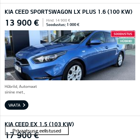
KIA CEED SPORTSWAGON LX PLUS 1.6 (100 KW)
13 900 €
Hind: 14 900 €
Soodustus: 1 000 €
SOODUSTUS
HÜBRIID
Hübriid, Automaat
sinine met.,
VAATA
KIA CEED EX 1.5 (103 KW)
17 900 €