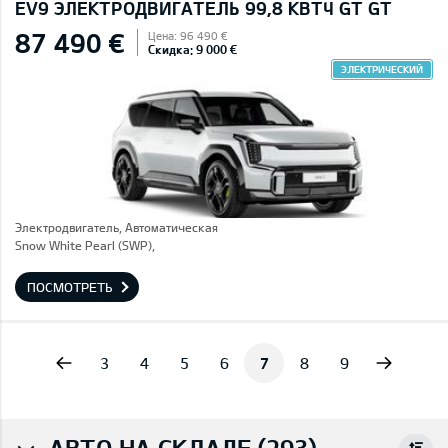
EV9 ЭЛЕКТРОДВИГАТЕЛЬ 99,8 КВТЧ GT GT
87 490 €
Цена: 96 490 €
Скидка: 9 000 €
ЭЛЕКТРИЧЕСКИЙ
Электродвигатель, Автоматическая
Snow White Pearl (SWP),
ПОСМОТРЕТЬ
vious
Next
3
4
5
6
7
8
9
АВТО НА СКЛАДЕ (293)