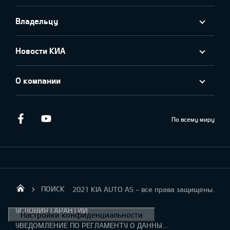
Владельцу
Новости КИА
О компании
Facebook
Youtube
По всему миру
ПОИСК
2021 KIA AUTO AS - все права защищены.
KIA AUTO AS
УСЛОВИЯ ГАРАНТИИ
УВЕДОМЛЕНИЕ ПО РЕГЛАМЕНТУ О ДАННЫХ "KIA CONNECT "