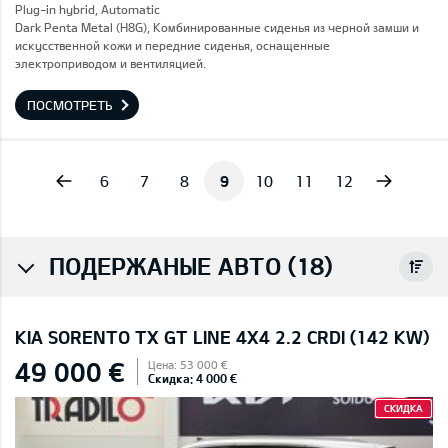
Plug-in hybrid, Automatic
Dark Penta Metal (H8G), Комбинированные сиденья из черной замши и
искусственной кожи и передние сиденья, оснащенные
электроприводом и вентиляцией.
ПОСМОТРЕТЬ
vious
Next
6
7
8
9
10
11
12
ПОДЕРЖАНЫЕ АВТО (18)
KIA SORENTO TX GT LINE 4X4 2.2 CRDI (142 KW)
49 000 €
Цена: 53 000 €
Скидка: 4 000 €
СКИДКА