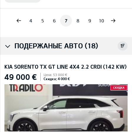
vious
Next
4
5
6
7
8
9
10
ПОДЕРЖАНЫЕ АВТО (18)
KIA SORENTO TX GT LINE 4X4 2.2 CRDI (142 KW)
49 000 €
Цена: 53 000 €
Скидка: 4 000 €
СКИДКА