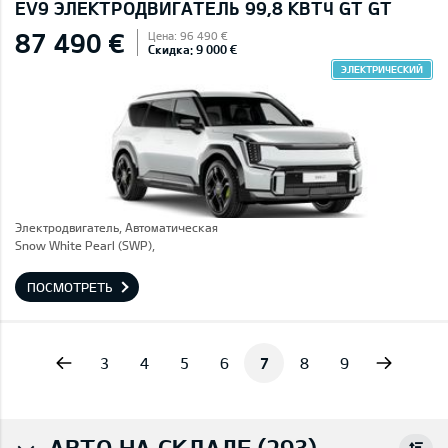
EV9 ЭЛЕКТРОДВИГАТЕЛЬ 99,8 КВТЧ GT GT
87 490 €
Цена: 96 490 €
Скидка: 9 000 €
ЭЛЕКТРИЧЕСКИЙ
Электродвигатель, Автоматическая
Snow White Pearl (SWP),
ПОСМОТРЕТЬ
vious
Next
3
4
5
6
7
8
9
АВТО НА СКЛАДЕ (293)