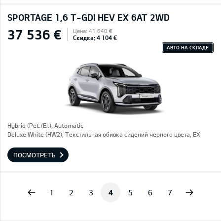
SPORTAGE 1,6 T-GDI HEV EX 6AT 2WD
37 536 €
Цена: 41 640 €
Скидка: 4 104 €
АВТО НА СКЛАДЕ
Hybrid (Pet./El.), Automatic
Deluxe White (HW2), Текстильная обивка сидений черного цвета, EX
ПОСМОТРЕТЬ
vious
Next
1
2
3
4
5
6
7