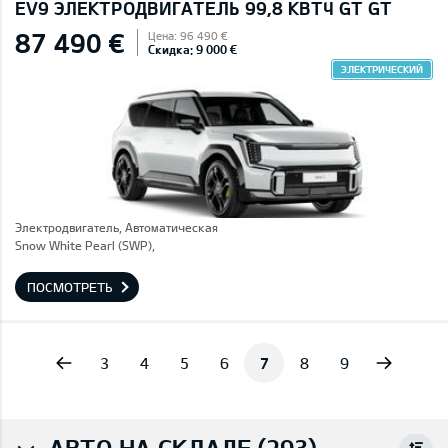
EV9 ЭЛЕКТРОДВИГАТЕЛЬ 99,8 КВТЧ GT GT
87 490 €
Цена: 96 490 €
Скидка: 9 000 €
ЭЛЕКТРИЧЕСКИЙ
Электродвигатель, Автоматическая
Snow White Pearl (SWP),
ПОСМОТРЕТЬ
vious
Next
3
4
5
6
7
8
9
АВТО НА СКЛАДЕ (293)