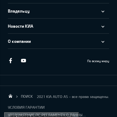
Владельцу
Новости КИА
О компании
Facebook
Youtube
По всему миру
ПОИСК
2021 KIA AUTO AS - все права защищены.
KIA AUTO AS
УСЛОВИЯ ГАРАНТИИ
УВЕДОМЛЕНИЕ ПО РЕГЛАМЕНТУ О ДАННЫХ "KIA CONNECT "