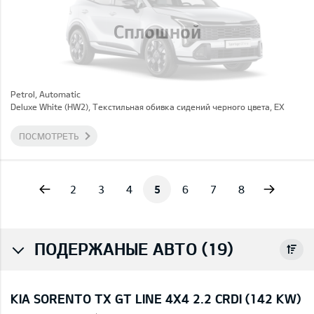
Сплошной
Petrol, Automatic
Deluxe White (HW2), Текстильная обивка сидений черного цвета, EX
ПОСМОТРЕТЬ
vious
Next
2
3
4
5
6
7
8
ПОДЕРЖАНЫЕ АВТО (19)
KIA SORENTO TX GT LINE 4X4 2.2 CRDI (142 KW)