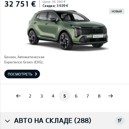
32 751 €
Цена: 36 390 €
Скидка: 3 639 €
НОВЫЙ
Бензин, Автоматическая
Experience Green (EXG),
ПОСМОТРЕТЬ
vious
Next
2
3
4
5
6
7
8
АВТО НА СКЛАДЕ (288)