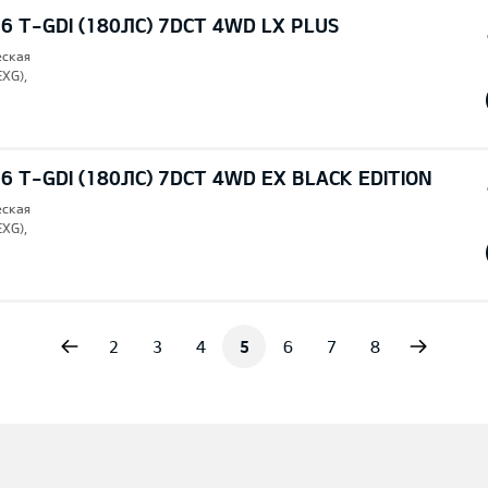
6 T-GDI (180ЛС) 7DCT 4WD LX PLUS
еская
EXG),
6 T-GDI (180ЛС) 7DCT 4WD EX BLACK EDITION
еская
EXG),
vious
Next
2
3
4
5
6
7
8