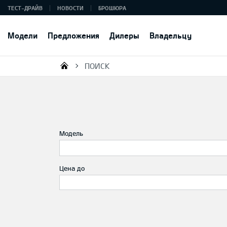
ТЕСТ-ДРАЙВ
НОВОСТИ
БРОШЮРА
Модели
Предложения
Дилеры
Владельцу
ПОИСК
KIA AUTO AS
Модель
Цена до