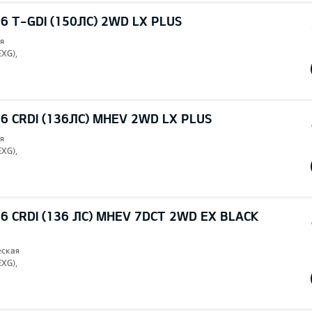
6 T-GDI (150ЛС) 2WD LX PLUS
я
EXG),
6 CRDI (136ЛС) MHEV 2WD LX PLUS
я
EXG),
6 CRDI (136 ЛС) MHEV 7DCT 2WD EX BLACK
еская
EXG),