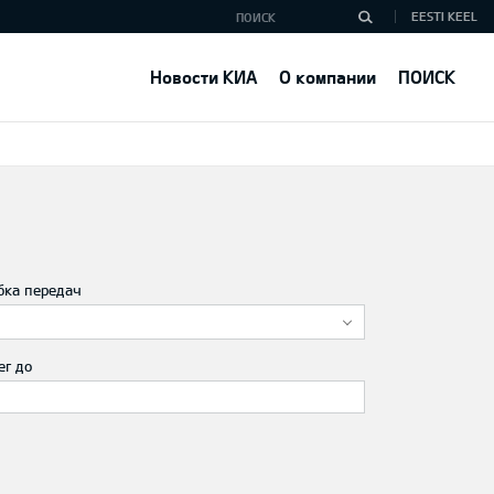
EESTI KEEL
Новости КИА
О компании
ПОИСК
бка передач
ег до