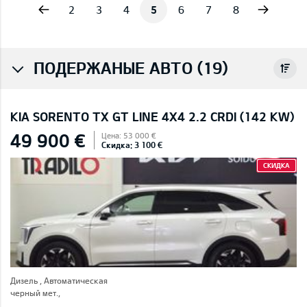
vious
Next
2
3
4
5
6
7
8
ПОДЕРЖАНЫЕ АВТО (19)
KIA SORENTO TX GT LINE 4X4 2.2 CRDI (142 KW)
49 900 €
Цена: 53 000 €
Скидка: 3 100 €
СКИДКА
Дизель , Автоматическая
черный мет.,