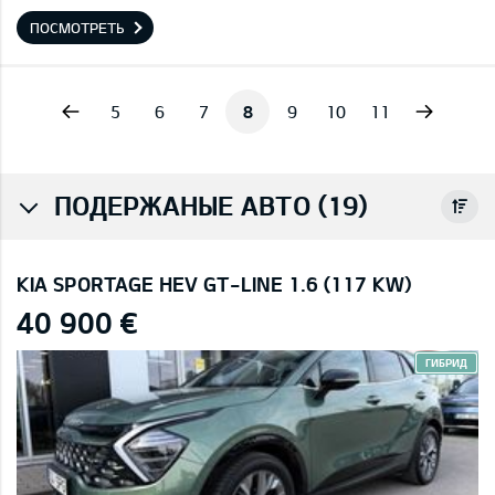
ПОСМОТРЕТЬ
vious
Next
5
6
7
8
9
10
11
ПОДЕРЖАНЫЕ АВТО (19)
KIA SPORTAGE HEV GT-LINE 1.6 (117 KW)
40 900 €
ГИБРИД