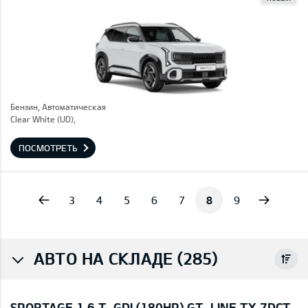
Бензин, Автоматическая
Clear White (UD),
ПОСМОТРЕТЬ
vious
Next
3
4
5
6
7
8
9
АВТО НА СКЛАДЕ (285)
SPORTAGE 1,6 T-GDI (180HP) GT-LINE TX 7DCT