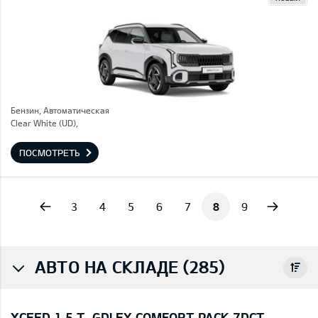
Бензин, Автоматическая
Clear White (UD),
ПОСМОТРЕТЬ
vious
Next
3
4
5
6
7
8
9
АВТО НА СКЛАДЕ (285)
XCEED 1,5 T-GDI EX COMFORT PACK 7DCT