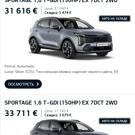
SPORTAGE 1,6 T-GDI (150HP) EX 7DCT 2WD
31 616 €
Цена: 37 090 €
Скидка: 5 474 €
АВТО НА СКЛАДЕ
Petrol, Automatic
Lunar Silver (CSS), Текстильная обивка сидений черного цвета, EX
ПОСМОТРЕТЬ
SPORTAGE 1,6 T-GDI (150HP) EX 7DCT 2WD
33 711 €
Цена: 37 390 €
Скидка: 3 679 €
АВТО НА СКЛАДЕ