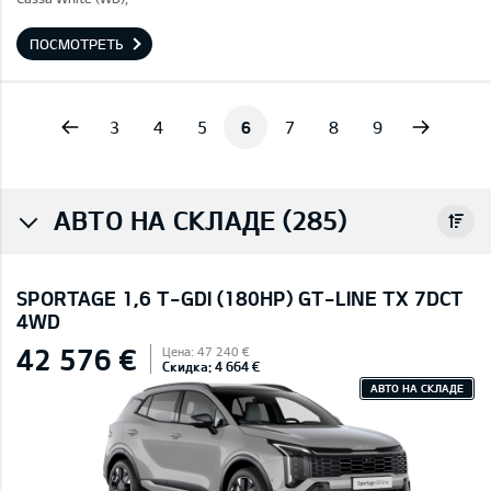
ПОСМОТРЕТЬ
vious
Next
3
4
5
6
7
8
9
АВТО НА СКЛАДЕ (285)
SPORTAGE 1,6 T-GDI (180HP) GT-LINE TX 7DCT
4WD
42 576 €
Цена: 47 240 €
Скидка: 4 664 €
АВТО НА СКЛАДЕ