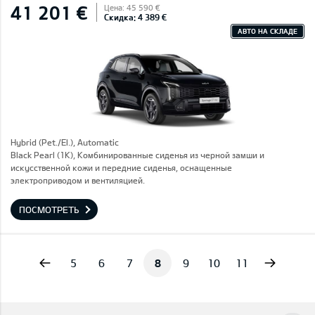
41 201 €
Цена: 45 590 €
Скидка: 4 389 €
АВТО НА СКЛАДЕ
Hybrid (Pet./El.), Automatic
Black Pearl (1K), Комбинированные сиденья из черной замши и
искусственной кожи и передние сиденья, оснащенные
электроприводом и вентиляцией.
ПОСМОТРЕТЬ
vious
Next
5
6
7
8
9
10
11