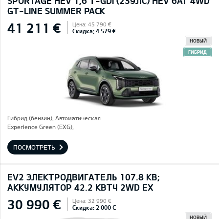
SPORTAGE HEV 1,6 T-GDI (239ЛС) HEV 6AT 4WD
GT-LINE SUMMER PACK
41 211 €
Цена: 45 790 €
Скидка: 4 579 €
НОВЫЙ
ГИБРИД
Гибрид (бензин), Автоматическая
Experience Green (EXG),
ПОСМОТРЕТЬ
EV2 ЭЛЕКТРОДВИГАТЕЛЬ 107.8 КВ;
AККУМУЛЯТОР 42.2 КВТЧ 2WD EX
30 990 €
Цена: 32 990 €
Скидка: 2 000 €
НОВЫЙ