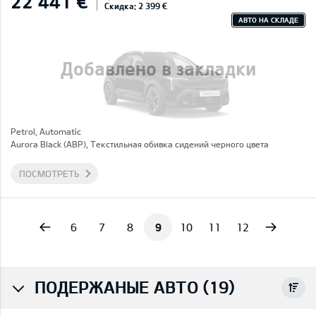
22 441 €
Скидка: 2 399 €
АВТО НА СКЛАДЕ
Добавлено в закладки
Petrol, Automatic
Aurora Black (ABP), Текстильная обивка сидений черного цвета
ПОСМОТРЕТЬ
vious
Next
6
7
8
9
10
11
12
ПОДЕРЖАНЫЕ АВТО (19)