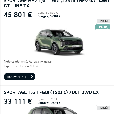
SPORTAGE HEV 1,6 T-GDI (239ЛС) HEV 6AT 4WD
GT-LINE TX
45 801 €
Цена: 50 890 €
Скидка: 5 089 €
НОВЫЙ
ГИБРИД
Гибрид (бензин), Автоматическая
Experience Green (EXG),
ПОСМОТРЕТЬ
SPORTAGE 1,6 T-GDI (150ЛС) 7DCT 2WD EX
33 111 €
Цена: 36 790 €
Скидка: 3 679 €
НОВЫЙ