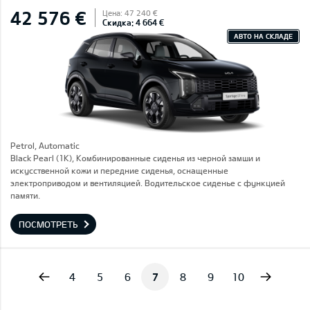
42 576 €
Цена: 47 240 €
Скидка: 4 664 €
АВТО НА СКЛАДЕ
Petrol, Automatic
Black Pearl (1K), Комбинированные сиденья из черной замши и
искусственной кожи и передние сиденья, оснащенные
электроприводом и вентиляцией. Водительское сиденье с функцией
памяти.
ПОСМОТРЕТЬ
vious
Next
4
5
6
7
8
9
10