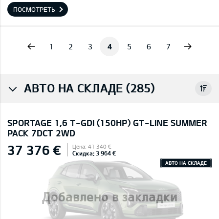
ПОСМОТРЕТЬ
vious
Next
1
2
3
4
5
6
7
АВТО НА СКЛАДЕ (285)
SPORTAGE 1,6 T-GDI (150HP) GT-LINE SUMMER
PACK 7DCT 2WD
37 376 €
Цена: 41 340 €
Скидка: 3 964 €
АВТО НА СКЛАДЕ
Добавлено в закладки