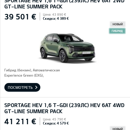
SPORTAGE HEV 1,6 T-GDI (239ЛС) HEV 6AT 2WD
GT-LINE SUMMER PACK
39 501 €
Цена: 43 890 €
Скидка: 4 389 €
НОВЫЙ
ГИБРИД
Гибрид (бензин), Автоматическая
Experience Green (EXG),
ПОСМОТРЕТЬ
SPORTAGE HEV 1,6 T-GDI (239ЛС) HEV 6AT 4WD
GT-LINE SUMMER PACK
41 211 €
Цена: 45 790 €
Скидка: 4 579 €
НОВЫЙ