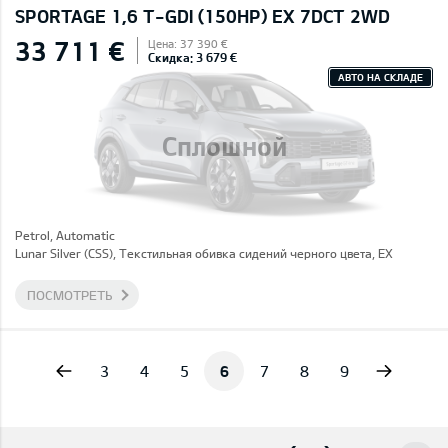
SPORTAGE 1,6 T-GDI (150HP) EX 7DCT 2WD
33 711 €
Цена: 37 390 €
Скидка: 3 679 €
АВТО НА СКЛАДЕ
Сплошной
Petrol, Automatic
Lunar Silver (CSS), Текстильная обивка сидений черного цвета, EX
ПОСМОТРЕТЬ
vious
Next
3
4
5
6
7
8
9