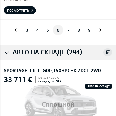
ПОСМОТРЕТЬ
vious
Next
3
4
5
6
7
8
9
АВТО НА СКЛАДЕ (294)
SPORTAGE 1,6 T-GDI (150HP) EX 7DCT 2WD
33 711 €
Цена: 37 390 €
Скидка: 3 679 €
АВТО НА СКЛАДЕ
Сплошной