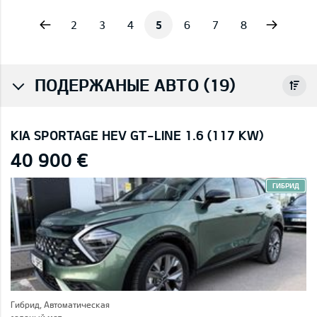
vious
Next
2
3
4
5
6
7
8
ПОДЕРЖАНЫЕ АВТО (19)
KIA SPORTAGE HEV GT-LINE 1.6 (117 KW)
40 900 €
ГИБРИД
Гибрид, Автоматическая