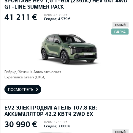
SPORTAGE HEV 1,6 T-GDI (239ЛС) HEV 6AT 4WD
GT-LINE SUMMER PACK
41 211 €
Цена: 45 790 €
Скидка: 4 579 €
НОВЫЙ
ГИБРИД
Гибрид (бензин), Автоматическая
Experience Green (EXG),
ПОСМОТРЕТЬ
EV2 ЭЛЕКТРОДВИГАТЕЛЬ 107.8 КВ;
AККУМУЛЯТОР 42.2 КВТЧ 2WD EX
30 990 €
Цена: 32 990 €
Скидка: 2 000 €
НОВЫЙ