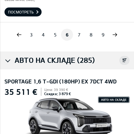
ПОСМОТРЕТЬ
vious
Next
3
4
5
6
7
8
9
АВТО НА СКЛАДЕ (285)
SPORTAGE 1,6 T-GDI (180HP) EX 7DCT 4WD
35 511 €
Цена: 39 390 €
Скидка: 3 879 €
АВТО НА СКЛАДЕ