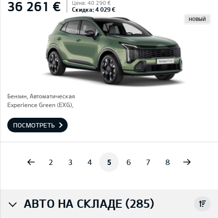
36 261 €
Цена: 40 290 €
Скидка: 4 029 €
НОВЫЙ
Бензин, Автоматическая
Experience Green (EXG),
ПОСМОТРЕТЬ
vious
Next
2
3
4
5
6
7
8
АВТО НА СКЛАДЕ (285)