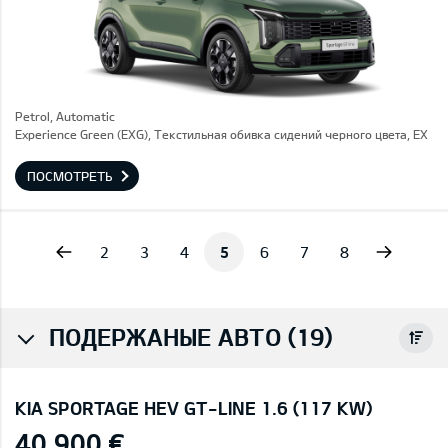
Petrol, Automatic
Experience Green (EXG), Текстильная обивка сидений черного цвета, EX
ПОСМОТРЕТЬ
vious
Next
2
3
4
5
6
7
8
ПОДЕРЖАНЫЕ АВТО (19)
KIA SPORTAGE HEV GT-LINE 1.6 (117 KW)
40 900 €