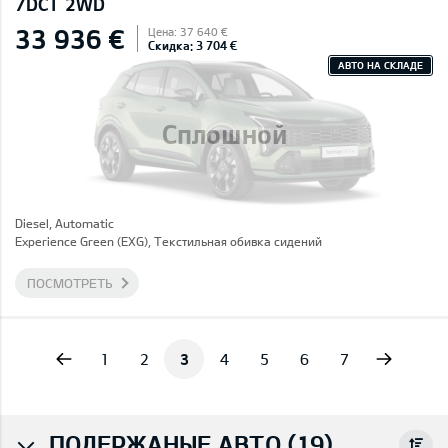
7DCT 2WD
33 936 €
Цена: 37 640 €
Скидка: 3 704 €
АВТО НА СКЛАДЕ
Сплошной
Diesel, Automatic
Experience Green (EXG), Текстильная обивка сидений
ПОСМОТРЕТЬ
vious
Next
1
2
3
4
5
6
7
ПОДЕРЖАНЫЕ АВТО (19)