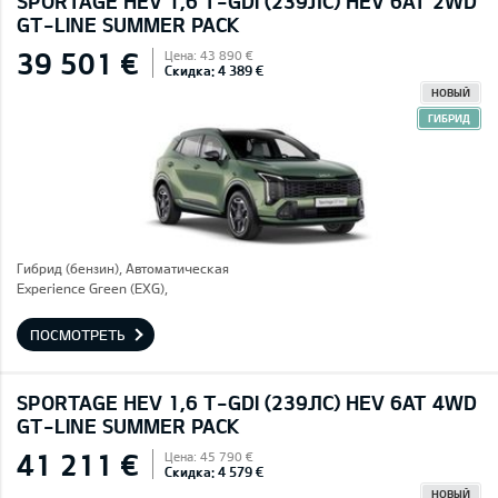
SPORTAGE HEV 1,6 T-GDI (239ЛС) HEV 6AT 2WD
GT-LINE SUMMER PACK
39 501 €
Цена: 43 890 €
Скидка: 4 389 €
НОВЫЙ
ГИБРИД
Гибрид (бензин), Автоматическая
Experience Green (EXG),
ПОСМОТРЕТЬ
SPORTAGE HEV 1,6 T-GDI (239ЛС) HEV 6AT 4WD
GT-LINE SUMMER PACK
41 211 €
Цена: 45 790 €
Скидка: 4 579 €
НОВЫЙ