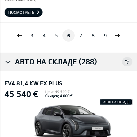
ПОСМОТРЕТЬ
vious
Next
3
4
5
6
7
8
9
АВТО НА СКЛАДЕ (288)
EV4 81,4 KW EX PLUS
45 540 €
Цена: 49 540 €
Скидка: 4 000 €
АВТО НА СКЛАДЕ