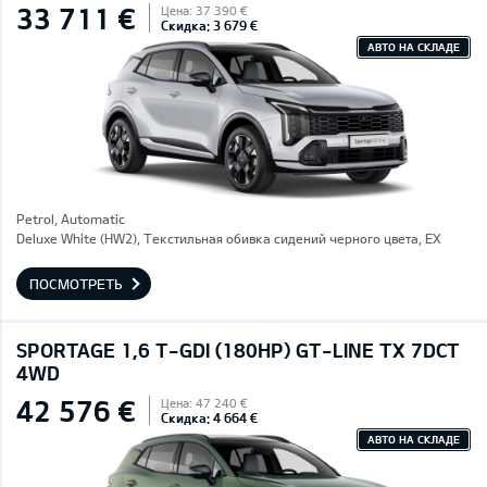
33 711 €
Цена: 37 390 €
Скидка: 3 679 €
АВТО НА СКЛАДЕ
Petrol, Automatic
Deluxe White (HW2), Текстильная обивка сидений черного цвета, EX
ПОСМОТРЕТЬ
SPORTAGE 1,6 T-GDI (180HP) GT-LINE TX 7DCT
4WD
42 576 €
Цена: 47 240 €
Скидка: 4 664 €
АВТО НА СКЛАДЕ