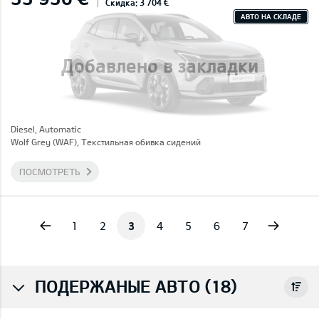
Скидка: 3 704 €
АВТО НА СКЛАДЕ
Добавлено в закладки
Diesel, Automatic
Wolf Grey (WAF), Текстильная обивка сидений
ПОСМОТРЕТЬ
vious
Next
1
2
3
4
5
6
7
ПОДЕРЖАНЫЕ АВТО (18)