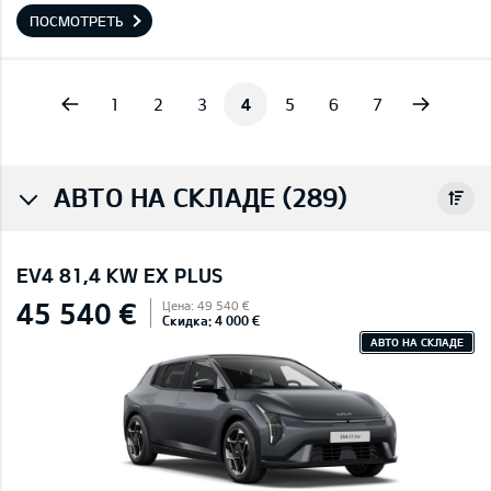
ПОСМОТРЕТЬ
vious
Next
1
2
3
4
5
6
7
АВТО НА СКЛАДЕ (289)
EV4 81,4 KW EX PLUS
45 540 €
Цена: 49 540 €
Скидка: 4 000 €
АВТО НА СКЛАДЕ