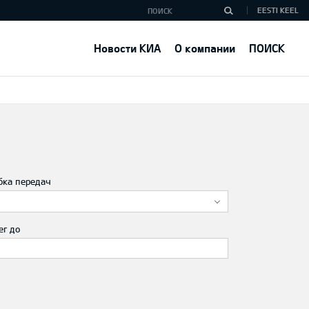
EESTI KEEL
Новости КИА
О компании
ПОИСК
бка передач
ег до