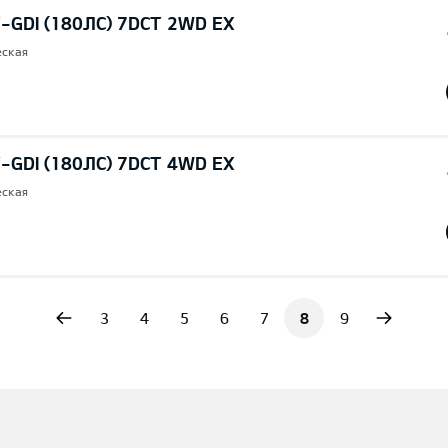
T-GDI (180ЛС) 7DCT 2WD EX
еская
T-GDI (180ЛС) 7DCT 4WD EX
еская
vious
Next
3
4
5
6
7
8
9