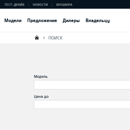
ТЕСТ-ДРАЙВ
НОВОСТИ
БРОШЮРА
Модели
Предложения
Дилеры
Владельцу
ПОИСК
KIA AUTO AS
Модель
Цена до