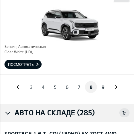
Бензин, Автоматическая
Clear White (UD),
ПОСМОТРЕТЬ
vious
Next
3
4
5
6
7
8
9
АВТО НА СКЛАДЕ (285)
SPORTAGE 1,6 T-GDI (180HP) EX 7DCT 4WD