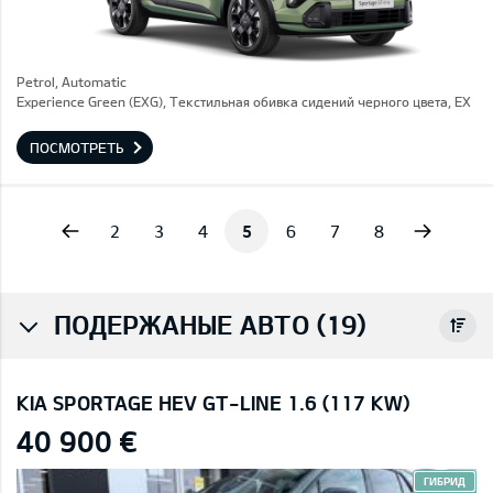
Petrol, Automatic
Experience Green (EXG), Текстильная обивка сидений черного цвета, EX
ПОСМОТРЕТЬ
vious
Next
2
3
4
5
6
7
8
ПОДЕРЖАНЫЕ АВТО (19)
KIA SPORTAGE HEV GT-LINE 1.6 (117 KW)
40 900 €
ГИБРИД