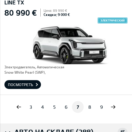
LINE TX
80 990 €
Цена: 89 990 €
Скидка: 9 000 €
ЭЛЕКТРИЧЕСКИЙ
Электродвигатель, Автоматическая
Snow White Pearl (SWP),
ПОСМОТРЕТЬ
vious
Next
3
4
5
6
7
8
9
АВТО НА СКЛАДЕ (288)