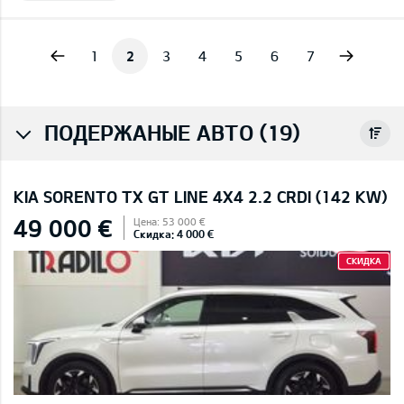
vious
Next
1
2
3
4
5
6
7
ПОДЕРЖАНЫЕ АВТО (19)
KIA SORENTO TX GT LINE 4X4 2.2 CRDI (142 KW)
49 000 €
Цена: 53 000 €
Скидка: 4 000 €
СКИДКА