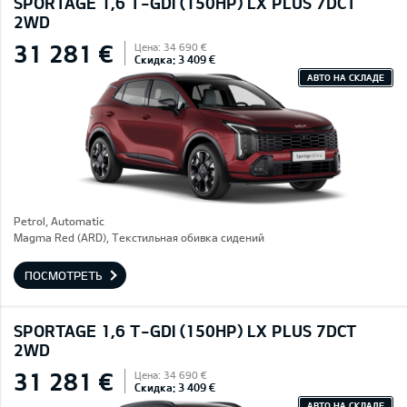
SPORTAGE 1,6 T-GDI (150HP) LX PLUS 7DCT
2WD
31 281 €
Цена: 34 690 €
Скидка: 3 409 €
АВТО НА СКЛАДЕ
Petrol, Automatic
Magma Red (ARD), Текстильная обивка сидений
ПОСМОТРЕТЬ
SPORTAGE 1,6 T-GDI (150HP) LX PLUS 7DCT
2WD
31 281 €
Цена: 34 690 €
Скидка: 3 409 €
АВТО НА СКЛАДЕ