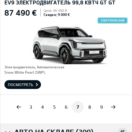
EV9 ЭЛЕКТРОДВИГАТЕЛЬ 99,8 КВТЧ GT GT
87 490 €
Цена: 96 490 €
Скидка: 9 000 €
ЭЛЕКТРИЧЕСКИЙ
Электродвигатель, Автоматическая
Snow White Pearl (SWP),
ПОСМОТРЕТЬ
vious
Next
3
4
5
6
7
8
9
АВТО НА СКЛАДЕ (300)