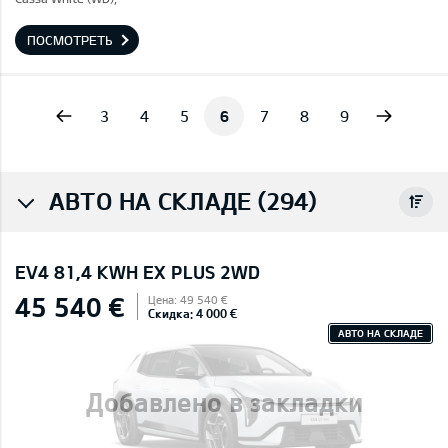
ПОСМОТРЕТЬ
vious
Next
3
4
5
6
7
8
9
АВТО НА СКЛАДЕ (294)
EV4 81,4 KWH EX PLUS 2WD
45 540 €
Цена: 49 540 €
Скидка: 4 000 €
АВТО НА СКЛАДЕ
Добавлено в закладки