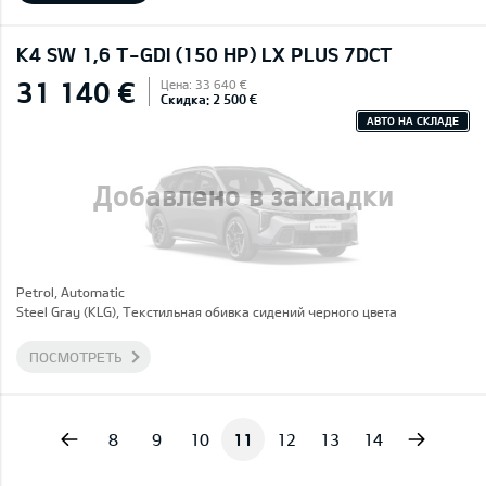
K4 SW 1,6 T-GDI (150 HP) LX PLUS 7DCT
31 140 €
Цена: 33 640 €
Скидка: 2 500 €
АВТО НА СКЛАДЕ
Добавлено в закладки
Petrol, Automatic
Steel Gray (KLG), Текстильная обивка сидений черного цвета
ПОСМОТРЕТЬ
vious
Next
8
9
10
11
12
13
14