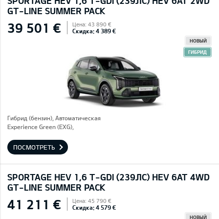
SPORTAGE HEV 1,6 T-GDI (239ЛС) HEV 6AT 2WD
GT-LINE SUMMER PACK
39 501 €
Цена: 43 890 €
Скидка: 4 389 €
НОВЫЙ
ГИБРИД
Гибрид (бензин), Автоматическая
Experience Green (EXG),
ПОСМОТРЕТЬ
SPORTAGE HEV 1,6 T-GDI (239ЛС) HEV 6AT 4WD
GT-LINE SUMMER PACK
41 211 €
Цена: 45 790 €
Скидка: 4 579 €
НОВЫЙ