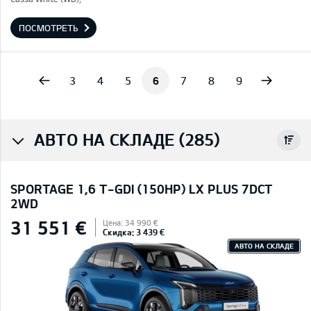
ПОСМОТРЕТЬ
vious
Next
3
4
5
6
7
8
9
АВТО НА СКЛАДЕ (285)
SPORTAGE 1,6 T-GDI (150HP) LX PLUS 7DCT
2WD
31 551 €
Цена: 34 990 €
Скидка: 3 439 €
АВТО НА СКЛАДЕ