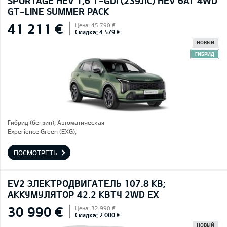
SPORTAGE HEV 1,6 T-GDI (239ЛС) HEV 6AT 4WD
GT-LINE SUMMER PACK
41 211 €
Цена: 45 790 €
Скидка: 4 579 €
НОВЫЙ
ГИБРИД
Гибрид (бензин), Автоматическая
Experience Green (EXG),
ПОСМОТРЕТЬ
EV2 ЭЛЕКТРОДВИГАТЕЛЬ 107.8 КВ;
AККУМУЛЯТОР 42.2 КВТЧ 2WD EX
30 990 €
Цена: 32 990 €
Скидка: 2 000 €
НОВЫЙ