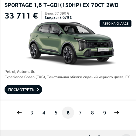
SPORTAGE 1,6 T-GDI (150HP) EX 7DCT 2WD
33 711 €
Цена: 37 390 €
Скидка: 3 679 €
АВТО НА СКЛАДЕ
Petrol, Automatic
Experience Green (EXG), Текстильная обивка сидений черного цвета, EX
ПОСМОТРЕТЬ
vious
Next
3
4
5
6
7
8
9