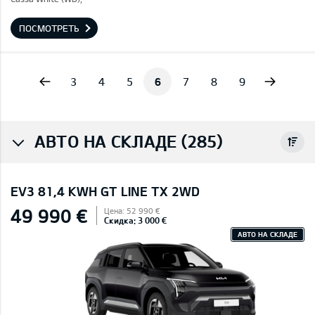
ПОСМОТРЕТЬ
vious
Next
3
4
5
6
7
8
9
АВТО НА СКЛАДЕ (285)
EV3 81,4 KWH GT LINE TX 2WD
49 990 €
Цена: 52 990 €
Скидка: 3 000 €
АВТО НА СКЛАДЕ