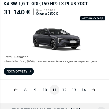
K4 SW 1,6 T-GDI (150 HP) LX PLUS 7DCT
31 140 €
Цена: 33 640 €
Скидка: 2 500 €
АВТО НА СКЛАДЕ
Petrol, Automatic
Interstellar Gray (AG9), Текстильная обивка сидений черного цвета
ПОСМОТРЕТЬ
vious
Next
8
9
10
11
12
13
14