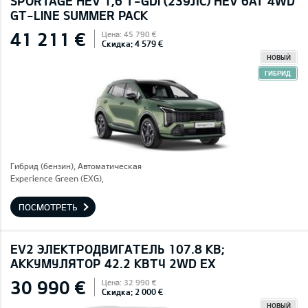
SPORTAGE HEV 1,6 T-GDI (239ЛС) HEV 6AT 4WD
GT-LINE SUMMER PACK
41 211 €
Цена: 45 790 €
Скидка: 4 579 €
НОВЫЙ
ГИБРИД
Гибрид (бензин), Автоматическая
Experience Green (EXG),
ПОСМОТРЕТЬ
EV2 ЭЛЕКТРОДВИГАТЕЛЬ 107.8 КВ;
AККУМУЛЯТОР 42.2 КВТЧ 2WD EX
30 990 €
Цена: 32 990 €
Скидка: 2 000 €
НОВЫЙ