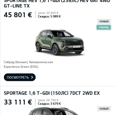
SPORTAGE HEV 1,6 T-GDI (239ЛС) HEV 6AT 4WD
GT-LINE TX
45 801 €
Цена: 50 890 €
Скидка: 5 089 €
НОВЫЙ
ГИБРИД
Гибрид (бензин), Автоматическая
Experience Green (EXG),
ПОСМОТРЕТЬ
SPORTAGE 1,6 T-GDI (150ЛС) 7DCT 2WD EX
33 111 €
Цена: 36 790 €
Скидка: 3 679 €
НОВЫЙ