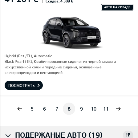
Скидка: 4 389 €
АВТО НА СКЛАДЕ
Hybrid (Pet./El.), Automatic
Black Pearl (1K), Комбинированные сиденья из черной замши и
искусственной кожи и передние сиденья, оснащенные
электроприводом и вентиляцией.
ПОСМОТРЕТЬ
vious
Next
5
6
7
8
9
10
11
ПОДЕРЖАНЫЕ АВТО (19)