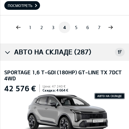
ПОСМОТРЕТЬ
vious
Next
1
2
3
4
5
6
7
АВТО НА СКЛАДЕ (287)
SPORTAGE 1,6 T-GDI (180HP) GT-LINE TX 7DCT
4WD
42 576 €
Цена: 47 240 €
Скидка: 4 664 €
АВТО НА СКЛАДЕ