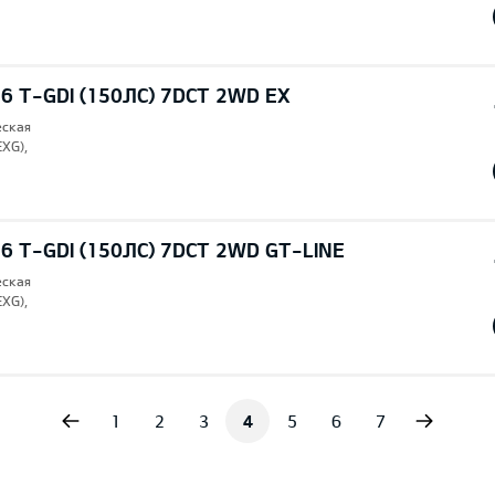
6 T-GDI (150ЛС) 7DCT 2WD EX
еская
EXG),
6 T-GDI (150ЛС) 7DCT 2WD GT-LINE
еская
EXG),
vious
Next
1
2
3
4
5
6
7