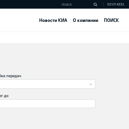
EESTI KEEL
Новости КИА
О компании
ПОИСК
бка передач
ег до