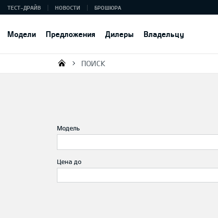
ТЕСТ-ДРАЙВ
НОВОСТИ
БРОШЮРА
Модели
Предложения
Дилеры
Владельцу
ПОИСК
KIA AUTO AS
Модель
Цена до