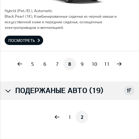
Hybrid (Pet./El.), Automatic
Black Pearl (1K), Комбинированные сиденья из черной замши и
искусственной кожи и передние сиденья, оснащенные
электроприводом и вентиляцией.
ПОСМОТРЕТЬ
vious
Next
5
6
7
8
9
10
11
ПОДЕРЖАНЫЕ АВТО (19)
Previous
1
2