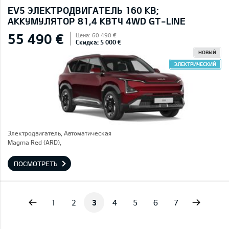
EV5 ЭЛЕКТРОДВИГАТЕЛЬ 160 КВ;
AККУМУЛЯТОР 81,4 КВТЧ 4WD GT-LINE
55 490 €
Цена: 60 490 €
Скидка: 5 000 €
НОВЫЙ
ЭЛЕКТРИЧЕСКИЙ
Электродвигатель, Автоматическая
Magma Red (ARD),
ПОСМОТРЕТЬ
vious
Next
1
2
3
4
5
6
7