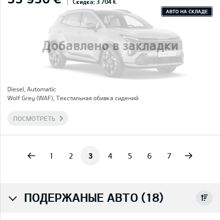
Скидка: 3 704 €
АВТО НА СКЛАДЕ
Добавлено в закладки
Diesel, Automatic
Wolf Grey (WAF), Текстильная обивка сидений
ПОСМОТРЕТЬ
vious
Next
1
2
3
4
5
6
7
ПОДЕРЖАНЫЕ АВТО (18)